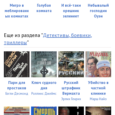
Мегрэ в
Голубая
И всё-таки
Небывалый
меблированн
комната
орешник
господин
ых комнатах
зеленеет
Оуэн
Еще из раздела "
Детективы, боевики,
триллеры
"
Пари для
Ключ судного
Русский
Убийство в
простаков
дня
штрафник
частной
Вермахта
клинике
Бэгли Десмонд
Роллинс Джеймс
Эрлих Генрих
Марш Найо