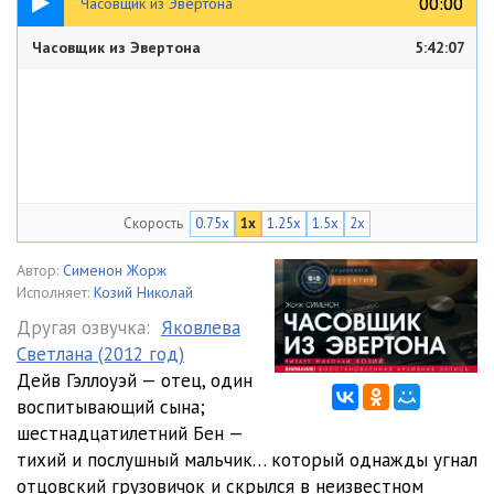
00:00
00:00
Часовщик из Эвертона
Часовщик из Эвертона
5:42:07
Скорость
0.75x
1x
1.25x
1.5x
2x
Автор:
Сименон Жорж
Исполняет:
Козий Николай
Другая озвучка:
Яковлева
Светлана (2012 год)
Дейв Гэллоуэй — отец, один
воспитывающий сына;
шестнадцатилетний Бен —
тихий и послушный мальчик… который однажды угнал
отцовский грузовичок и скрылся в неизвестном