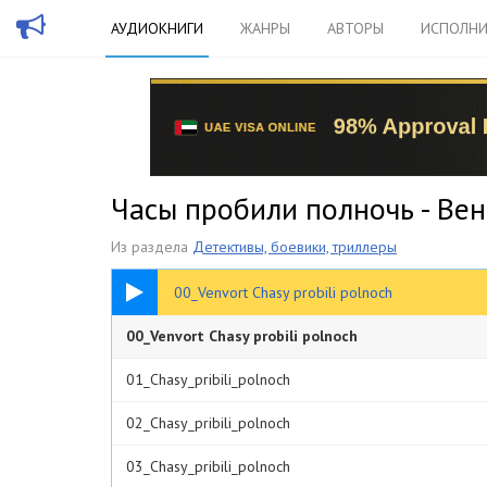
АУДИОКНИГИ
ЖАНРЫ
АВТОРЫ
ИСПОЛНИ
Часы пробили полночь - Ве
Из раздела
Детективы, боевики, триллеры
00:29
00_Venvort Chasy probili polnoch
00_Venvort Chasy probili polnoch
01_Chasy_pribili_polnoch
02_Chasy_pribili_polnoch
03_Chasy_pribili_polnoch