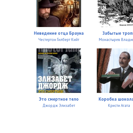
26_Chasy_pribili_polnoch
27_Chasy_pribili_polnoch
28_Chasy_pribili_polnoch
Неведение отца Брауна
Забытые тро
29_Chasy_pribili_polnoch
Честертон Гилберт Кийт
Монастырев Влади
30_Chasy_pribili_polnoch
31_Chasy_pribili_polnoch
32_Chasy_pribili_polnoch
33_Chasy_pribili_polnoch
34_Chasy_pribili_polnoch
Это смертное тело
Коробка шокол
Джордж Элизабет
Кристи Агата
35_Chasy_pribili_polnoch
36_Chasy_pribili_polnoch
37_Chasy_pribili_polnoch