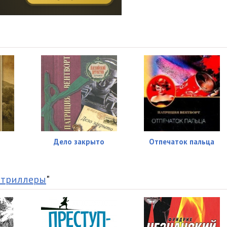
19:16
12:18
12:25
23:05
39:42
11:30
19:37
Дело закрыто
Отпечаток пальца
09:08
10:14
 триллеры
"
07:59
31:48