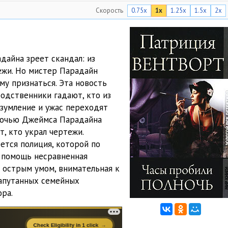
Скорость
0.75x
1x
1.25x
1.5x
2x
17:26
11:09
20:52
дайна зреет скандал: из
ежи. Но мистер Парадайн
08:35
ему признаться. Эта новость
10:29
одственники гадают, кто из
изумление и ужас переходят
30:48
 ночью Джеймса Парадайна
т, кто украл чертежи.
07:26
ется полиция, которой по
07:45
 помощь несравненная
 острым умом, внимательная к
14:17
запутанных семейных
ора.
19:00
23:00