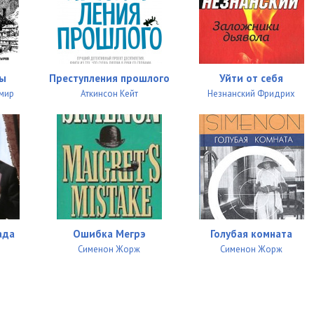
26:15
16:00
15:57
пы
Преступления прошлого
Уйти от себя
10:21
мир
Аткинсон Кейт
Незнанский Фридрих
25:04
13:47
20:38
22:24
12:52
ада
Ошибка Мегрэ
Голубая комната
Сименон Жорж
Сименон Жорж
18:24
21:19
08:03