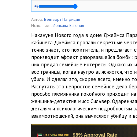
04_Chasy_pribili_polnoch
05_Chasy_pribili_polnoch
Автор:
Вентворт Патриция
Исполняет:
Ионкина Евгения
06_Chasy_pribili_polnoch
Накануне Нового года в доме Джеймса Пара
кабинета Джеймса пропали секретные черт
07_Chasy_pribili_polnoch
точно знает, кто похититель, и предлагает 
08_Chasy_pribili_polnoch
производит эффект разорвавшейся бомбы: р
них предал семейные интересы. Однако их 
09_Chasy_pribili_polnoch
все границы, когда наутро выясняется, что
убили. И сделал это, скорее всего, именно то
10_Chasy_pribili_polnoch
Распутать это непростое семейное дело бер
11_Chasy_pribili_polnoch
просьбе племянника покойного приходит на
женщина-детектив мисс Сильвер. Одаренная
12_Chasy_pribili_polnoch
деталям и психологическим подробностям 
взаимоотношений, она вычисляет убийцу и в
13_Chasy_pribili_polnoch
14_Chasy_pribili_polnoch