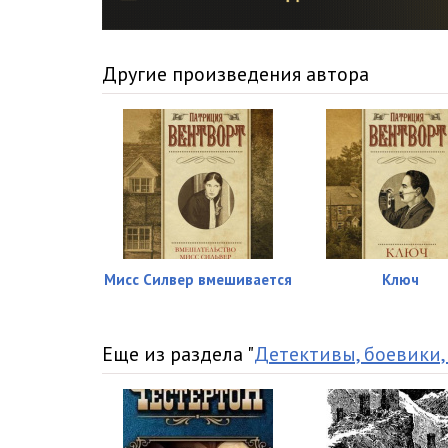
15_Chasy_pribili_polnoch
16_Chasy_pribili_polnoch
Другие произведения автора
17_Chasy_pribili_polnoch
18_Chasy_pribili_polnoch
19_Chasy_pribili_polnoch
20_Chasy_pribili_polnoch
21_Chasy_pribili_polnoch
Мисс Силвер вмешивается
Ключ
22_Chasy_pribili_polnoch
23_Chasy_pribili_polnoch
Еще из раздела "
Детективы, боевики,
24_Chasy_pribili_polnoch
25_Chasy_pribili_polnoch