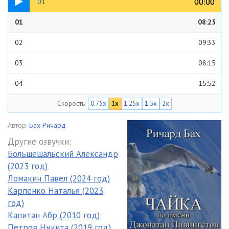
00:00
00:00
01
01
08:25
02
09:33
03
08:15
04
15:52
Скорость
0.75x
1x
1.25x
1.5x
2x
05
09:23
06
14:18
Автор:
Бах Ричард
Другие озвучки:
07
08:35
Большешальский Александр
(2023 год)
Ломакин Павел (2024 год)
Карпенко Наталья (2023
год)
Капитан Абр (2010 год)
Петров Никита (2019 год)