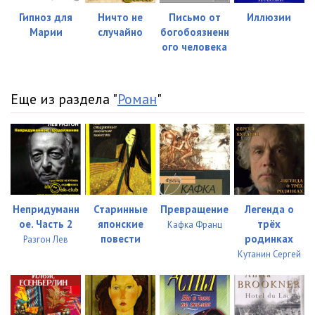
Гипноз для
Ничто не
Письмо от
Иллюзии
Марии
случайно
богобоязненн
ого человека
Еще из раздела "
Роман
"
Непридуманн
Старинные
Превращение
Легенда о
ое. Часть 2
японские
трёх
Кафка Франц
повести
родинках
Разгон Лев
Кутанин Сергей