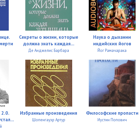
09:49
09:55
09:55
лнце.
Секреты о жизни, которые
Наука о дыхании
смерти
должна знать каждая...
индийских йогов
09:47
Де Анджелис Барбара
Йог Рамачарака
09:54
10:06
09:51
10:02
09:50
2.0.
Избранные произведения
Философские пропасти
стал...
Шопенгауэр Артур
Иустин Попович
10:00
й
09:47