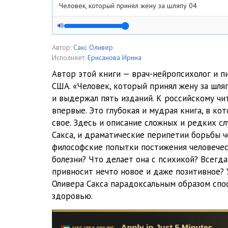
Человек, который принял жену за шляпу 04
Человек, который принял жену за шляпу 05
Человек, который принял жену за шляпу 06
Автор:
Сакс Оливер
Исполняет:
Ерисанова Ирина
Человек, который принял жену за шляпу 07
Автор этой книги — врач-нейропсихолог и п
США. «Человек, который принял жену за шля
Человек, который принял жену за шляпу 08
и выдержал пять изданий. К российскому ч
Человек, который принял жену за шляпу 09
впервые. Это глубокая и мудрая книга, в ко
свое. Здесь и описание сложных и редких с
Человек, который принял жену за шляпу 10
Сакса, и драматические перипетии борьбы ч
философские попытки постижения человечес
Человек, который принял жену за шляпу 11
болезни? Что делает она с психикой? Всегд
Человек, который принял жену за шляпу 12
привносит нечто новое и даже позитивное?
Оливера Сакса парадоксальным образом сп
Человек, который принял жену за шляпу 13
здоровью.
Человек, который принял жену за шляпу 14