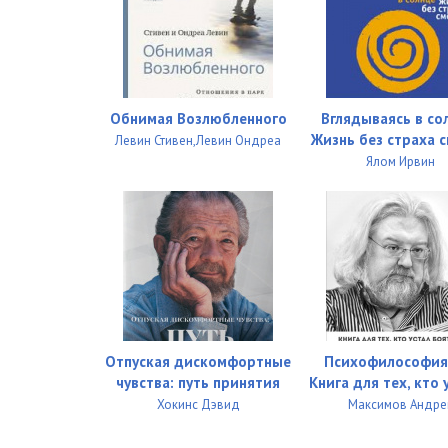
Человек, который принял жену за шляпу 27
Человек, который принял жену за шляпу 28
Человек, который принял жену за шляпу 29
Обнимая Возлюбленного
Вглядываясь в со
Жизнь без страха 
Левин Стивен,Левин Ондреа
Человек, который принял жену за шляпу 30
Ялом Ирвин
Человек, который принял жену за шляпу 31
Человек, который принял жену за шляпу 32
Человек, который принял жену за шляпу 33
Человек, который принял жену за шляпу 34
Человек, который принял жену за шляпу 35
Отпуская дискомфортные
Психофилософия 
чувства: путь принятия
Книга для тех, кто у
Человек, который принял жену за шляпу 36
Хокинс Дэвид
Максимов Андре
Человек, который принял жену за шляпу 37