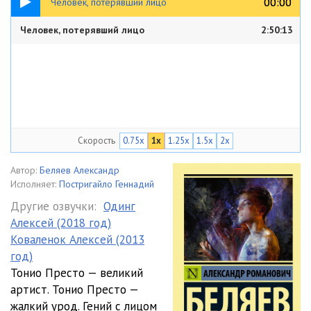
00:00
00:00
Человек, потерявший лицо
Человек, потерявший лицо
2:50:13
Скорость
0.75x
1x
1.25x
1.5x
2x
Автор:
Беляев Александр
Исполняет:
Постригайло Геннадий
Другие озвучки:
Одинг
Алексей (2018 год)
Коваленок Алексей (2013
год)
Тонио Престо — великий
артист. Тонио Престо —
жалкий урод. Гений с лицом