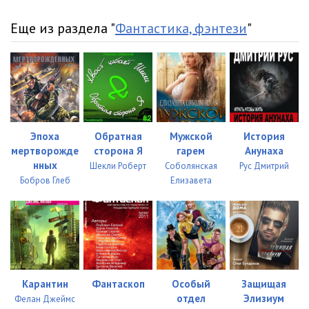
Еще из раздела "
Фантастика, фэнтези
"
Эпоха
Обратная
Мужской
История
мертворожде
сторона Я
гарем
Анунаха
нных
Шекли Роберт
Соболянская
Рус Дмитрий
Бобров Глеб
Елизавета
Карантин
Фантаскоп
Особый
Защищая
отдел
Элизиум
Фелан Джеймс