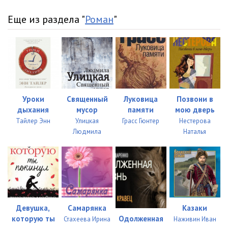
Еще из раздела "
Роман
"
Уроки
Священный
Луковица
Позвони в
дыхания
мусор
памяти
мою дверь
Тайлер Энн
Улицкая
Грасс Гюнтер
Нестерова
Людмила
Наталья
Девушка,
Самарянка
Казаки
которую ты
Одолженная
Стахеева Ирина
Наживин Иван