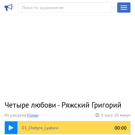
Четыре любови - Ряжский Григорий
Из раздела
Роман
3 часа 18 минут
23:46
00:00
00:00
01_Chetyre_Lyubovi