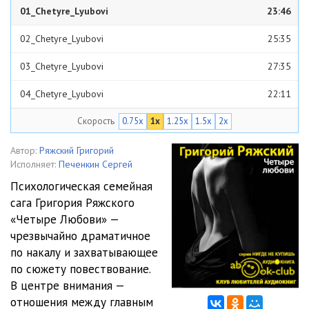
01_Chetyre_Lyubovi
23:46
02_Chetyre_Lyubovi
25:35
03_Chetyre_Lyubovi
27:35
04_Chetyre_Lyubovi
22:11
Скорость
0.75x
1x
1.25x
1.5x
2x
05_Chetyre_Lyubovi
23:44
06_Chetyre_Lyubovi
26:34
Автор:
Ряжский Григорий
Исполняет:
Печенкин Сергей
07_Chetyre_Lyubovi
25:46
Психологическая семейная
сага Григория Ряжского
08_Chetyre_Lyubovi
23:33
«Четыре Любови» —
чрезвычайно драматичное
по накалу и захватывающее
по сюжету повествование.
В центре внимания —
отношения между главным