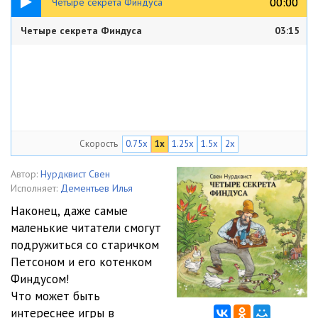
00:00
00:00
Четыре секрета Финдуса
Четыре секрета Финдуса
03:15
Скорость
0.75x
1x
1.25x
1.5x
2x
Автор:
Нурдквист Свен
Исполняет:
Дементьев Илья
Наконец, даже самые
маленькие читатели смогут
подружиться со старичком
Петсоном и его котенком
Финдусом!
Что может быть
интереснее игры в