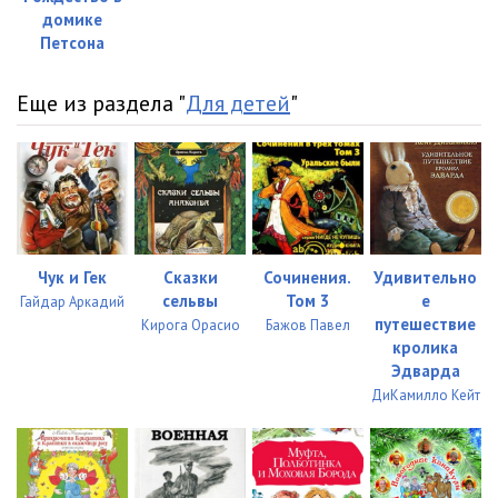
домике
Петсона
Еще из раздела "
Для детей
"
Чук и Гек
Сказки
Сочинения.
Удивительно
сельвы
Том 3
е
Гайдар Аркадий
путешествие
Кирога Орасио
Бажов Павел
кролика
Эдварда
ДиКамилло Кейт