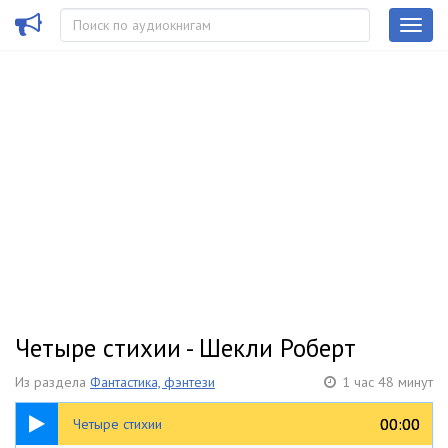
Четыре стихии - Шекли Роберт
Из раздела
Фантастика, фэнтези
1 час 48 минут
1:48:40
00:00
00:00
Четыре стихии