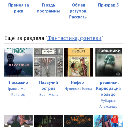
Премия за
Гвоздь
Обмен
Призрак 5
риск
программы
разумов.
Рассказы
Еще из раздела "
Фантастика, фэнтези
"
Пассажир
Плавучий
Неферт
Грешники.
остров
Корпорация
Гранже Жан-
Чудинова Елена
кольцо
Кристоф
Верн Жюль
Чубарьян
Александр