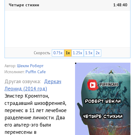
Четыре стихии
1:48:40
Скорость
0.75x
1x
1.25x
1.5x
2x
Автор:
Шекли Роберт
Исполняет:
Puffin Cafe
Другая озвучка:
Деркач
Леонид (2014 год)
Элистер Кромптон,
страдавший шизофренией,
перенес в 11 лет лечебное
разделение личности. Два
его альтер-эго были
перенесены в