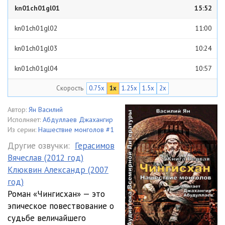
kn01ch01gl01
15:52
kn01ch01gl02
11:00
kn01ch01gl03
10:24
kn01ch01gl04
10:57
Скорость
0.75x
1x
1.25x
1.5x
2x
kn01ch01gl05
07:38
kn01ch01gl06
22:24
Автор:
Ян Василий
Исполняет:
Абдуллаев Джахангир
kn01ch02gl01
15:38
Из серии:
Нашествие монголов #1
Другие озвучки:
Герасимов
kn01ch02gl02
13:41
Вячеслав (2012 год)
Клюквин Александр (2007
kn01ch02gl03
10:21
год)
kn01ch02gl04
09:05
Роман «Чингисхан» — это
эпическое повествование о
kn01ch02gl05
12:00
судьбе величайшего