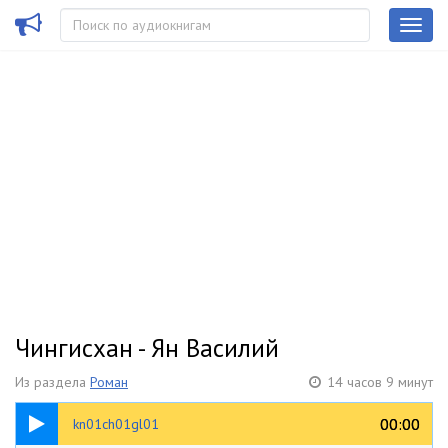
Чингисхан - Ян Василий
Из раздела
Роман
14 часов 9 минут
15:52
00:00
00:00
kn01ch01gl01