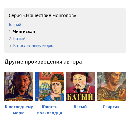
kn02ch02gl01
09:38
Серия «Нашествие монголов»
kn02ch02gl02
05:24
Батый
kn02ch02gl03
09:25
1.
Чингисхан
2.
Батый
kn02ch02gl04
11:05
3.
К последнему морю
kn02ch02gl05
24:05
Другие произведения автора
kn02ch02gl06
08:04
kn02ch02gl07
12:50
kn02ch02gl08
05:04
kn02ch02gl09
16:46
К последнему
Юность
Батый
Спартак
kn02ch02gl10
08:11
морю
полководца
kn02ch03gl01
04:23