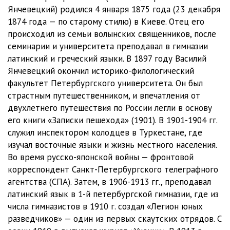
kn01ch04gl06
10:25
Янчевецкий) родился 4 января 1875 года (23 декабря
1874 года — по старому стилю) в Киеве. Отец его
kn01ch04gl07
09:14
происходил из семьи волынских священников, после
kn01ch04gl08
05:48
семинарии и университета преподавал в гимназии
латинский и греческий языки. В 1897 году Василий
kn01ch04gl09
06:01
Янчевецкий окончил историко-филологический
факультет Петербургского университета. Он был
kn01ch04gl10
04:10
страстным путешественником, и впечатления от
kn01ch04gl11
10:40
двухлетнего путешествия по России легли в основу
его книги «Записки пешехода» (1901). В 1901-1904 гг.
kn01ch04gl12
12:23
служил инспектором колодцев в Туркестане, где
изучал восточные языки и жизнь местного населения.
kn01ch05gl01
11:55
Во время русско-японской войны — фронтовой
kn01ch05gl02
13:38
корреспондент Санкт-Петербургского телеграфного
агентства (СПА). Затем, в 1906-1913 гг., преподавал
kn01ch05gl03
09:01
латинский язык в 1-й петербургской гимназии, где из
числа гимназистов в 1910 г. создал «Легион юных
kn01ch05gl04
09:38
разведчиков» — один из первых скаутских отрядов. С
kn01ch05gl05
06:16