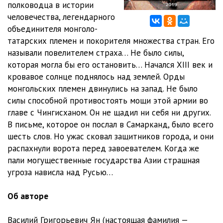
полководца в истории
kn01ch02gl06
15:00
человечества, легендарного
kn01ch02gl07
09:05
объединителя монголо-
татарских племен и покорителя множества стран. Его
kn01ch02gl08
15:34
называли повелителем страха… Не было силы,
которая могла бы его остановить… Начался XIII век и
kn01ch02gl09
19:46
кровавое солнце поднялось над землей. Орды
kn01ch03gl01
17:08
монгольских племен двинулись на запад. Не было
силы способной противостоять мощи этой армии во
kn01ch03gl02
20:00
главе с Чингисханом. Он не щадил ни себя ни других.
В письме, которое он послал в Самарканд, было всего
kn01ch04gl01
05:04
шесть слов. Но ужас сковал защитников города, и они
kn01ch04gl02
09:44
распахнули ворота перед завоевателем. Когда же
пали могущественные государства Азии страшная
kn01ch04gl03
06:08
угроза нависла над Русью…
kn01ch04gl04
20:33
Об авторе
kn01ch04gl05
04:30
Василий Григорьевич Ян (настоящая фамилия —