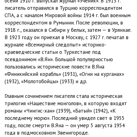
осени 1910 г. выпускал журнал «Ученик». В 1913 г.
писатель отправился в Турцию корреспондентом
kn01ch05gl06
04:45
СПА, а с началом Мировой войны 1914 г. был военным
корреспондентом в Румынии. После революции, в
kn01ch05gl07
10:22
1918 г., оказался в Сибири у белых, затем — в Урянхае.
kn01ch05gl08
09:48
В 1923 году он приехал в Москву, с 1927 г. печатал в
журнале «Всемирный следопыт» историко-
kn01ch05gl09
14:23
краеведческие статьи о Туркестане под
псевдонимом «В.Ян». Большой популярностью
kn02ch01gl01
10:55
пользовались исторические повести В.Яна
kn02ch01gl02
08:31
«Финикийский корабль» (1931), «Огни на курганах»
(1932), «Молотобойцы» (1933) и др.
kn02ch01gl03
10:03
Главным сочинением писателя стала историческая
kn02ch01gl04
12:05
трилогия «Нашествие монголов», в которую входят
kn02ch01gl05
08:26
романы «Чингис-хан» (1939), «Батый» (1942), «К
последнему морю». Последний увидел свет в 1955
kn02ch01gl06
08:08
году, после смерти В.Яна — он умер 5 августа 1954
года в подмосковном Звенигороде.
kn02ch01gl07
08:06