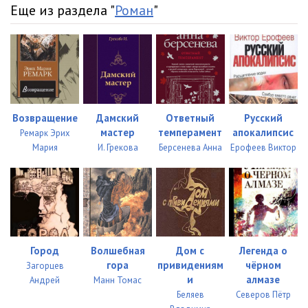
Еще из раздела "
Роман
"
kn02ch03gl02
06:55
kn02ch03gl03
04:08
kn02ch03gl04
07:53
kn02ch03gl05
08:16
Возвращение
Дамский
Ответный
Русский
kn02ch03gl06
12:35
мастер
темперамент
апокалипсис
Ремарк Эрих
Мария
И. Грекова
Берсенева Анна
Ерофеев Виктор
kn02ch03gl07
27:17
kn02ch03gl08
05:02
kn02ch03gl09
06:10
kn02ch03gl10
09:19
Город
Волшебная
Дом с
Легенда о
kn02ch03gl11
03:19
гора
привидениям
чёрном
Загорцев
и
алмазе
Андрей
Манн Томас
kn02ch03gl12
10:54
Беляев
Северов Пётр