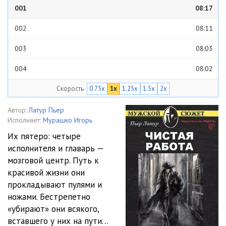
001
08:17
002
08:11
003
08:03
004
08:02
Скорость
0.75x
1x
1.25x
1.5x
2x
005
08:11
006
08:01
Автор:
Латур Пьер
Исполняет:
Мурашко Игорь
007
08:08
Их пятеро: четыре
исполнителя и главарь —
008
08:03
мозговой центр. Путь к
009
08:03
красивой жизни они
прокладывают пулями и
010
08:03
ножами. Бестрепетно
«убирают» они всякого,
011
08:11
вставшего у них на пути…