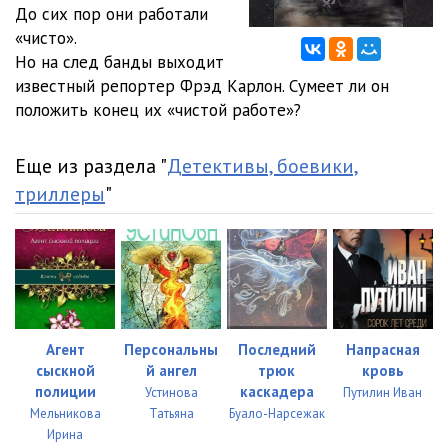
012
00:27
До сих пор они работали
«чисто».
013
08:13
Но на след банды выходит
известный репортер Фрэд Карлон. Сумеет ли он
014
08:04
положить конец их «чистой работе»?
015
08:07
Еще из раздела "
Детективы, боевики,
016
08:09
триллеры
"
017
08:12
018
08:06
019
08:05
020
08:06
Агент
Персональны
Последний
Напрасная
021
08:04
сыскной
й ангел
трюк
кровь
полиции
каскадера
Устинова
Путилин Иван
022
08:01
Мельникова
Татьяна
Буало-Нарсежак
Ирина