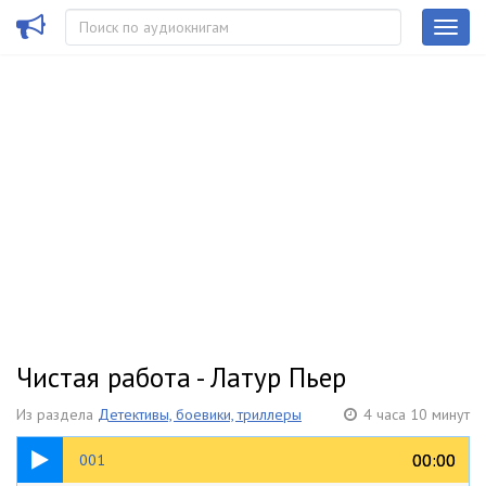
Чистая работа - Латур Пьер
Из раздела
Детективы, боевики, триллеры
4 часа 10 минут
08:17
00:00
00:00
001