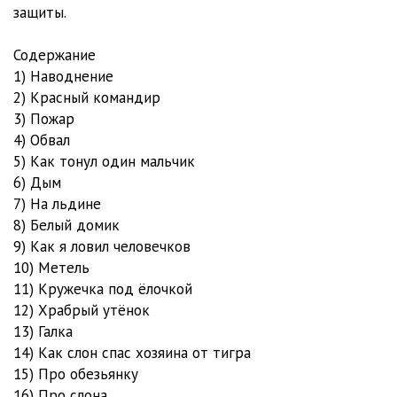
12. Житков Борис - Что бывало. Рассказы
06:10
защиты.
13. Житков Борис - Что бывало. Рассказы
02:28
Содержание
1) Наводнение
14. Житков Борис - Что бывало. Рассказы
02:18
2) Красный командир
15. Житков Борис - Что бывало. Рассказы
02:11
3) Пожар
4) Обвал
16. Житков Борис - Что бывало. Рассказы
11:10
5) Как тонул один мальчик
6) Дым
17. Житков Борис - Что бывало. Рассказы
15:22
7) На льдине
18. Житков Борис - Что бывало. Рассказы
09:18
8) Белый домик
9) Как я ловил человечков
19. Житков Борис - Что бывало. Рассказы
06:57
10) Метель
11) Кружечка под ёлочкой
20. Житков Борис - Что бывало. Рассказы
14:58
12) Храбрый утёнок
21. Житков Борис - Что бывало. Рассказы
08:54
13) Галка
14) Как слон спас хозяина от тигра
22. Житков Борис - Что бывало. Рассказы
07:34
15) Про обезьянку
16) Про слона