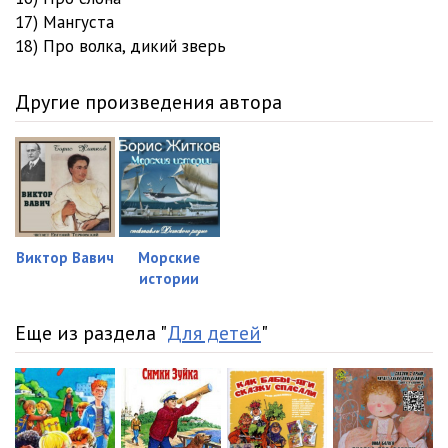
23. Житков Борис - Что бывало. Рассказы
13:36
17) Мангуста
18) Про волка, дикий зверь
Другие произведения автора
Виктор Вавич
Морские
истории
Еще из раздела "
Для детей
"