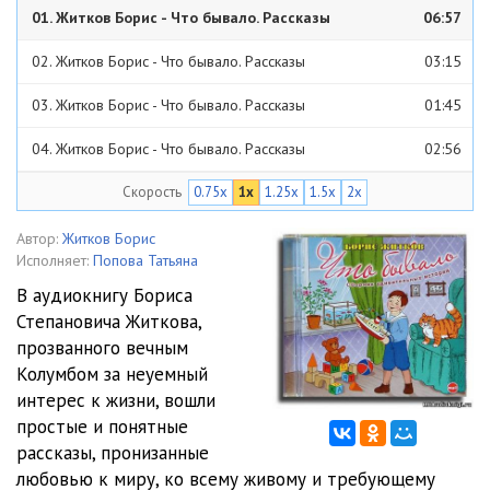
01. Житков Борис - Что бывало. Рассказы
06:57
02. Житков Борис - Что бывало. Рассказы
03:15
03. Житков Борис - Что бывало. Рассказы
01:45
04. Житков Борис - Что бывало. Рассказы
02:56
Скорость
0.75x
1x
1.25x
1.5x
2x
05. Житков Борис - Что бывало. Рассказы
02:25
06. Житков Борис - Что бывало. Рассказы
02:36
Автор:
Житков Борис
Исполняет:
Попова Татьяна
07. Житков Борис - Что бывало. Рассказы
02:57
В аудиокнигу Бориса
Степановича Житкова,
08. Житков Борис - Что бывало. Рассказы
02:50
прозванного вечным
09. Житков Борис - Что бывало. Рассказы
06:15
Колумбом за неуемный
интерес к жизни, вошли
10. Житков Борис - Что бывало. Рассказы
14:10
простые и понятные
рассказы, пронизанные
11. Житков Борис - Что бывало. Рассказы
22:45
любовью к миру, ко всему живому и требующему