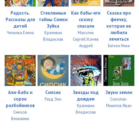
Радость.
Стеклянные
Как бабы-яги
Сказка про
Рассказы для
тайны Симки
сказку
феечку,
детей
Зуйка
спасали
которая не
любила
Чепилка Елена
Крапивин
Махотин
лечиться
Владислав
Сергей,Усачев
Андрей
Батхен Ника
Али-Баба и
Сипсик
Звезды под
Звуки земли
сорок
дождем
Рауд Эно
Соколов-
разбойников
Крапивин
Микитов Иван
Смехов
Владислав
Вениамин