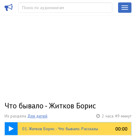
Что бывало - Житков Борис
Из раздела
Для детей
2 часа 49 минут
06:57
00:00
00:00
01. Житков Борис - Что бывало. Рассказы