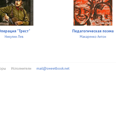
Операция "Трест"
Педагогическая поэма
Никулин Лев
Макаренко Антон
торы
Исполнители
mail@sweetbook.net