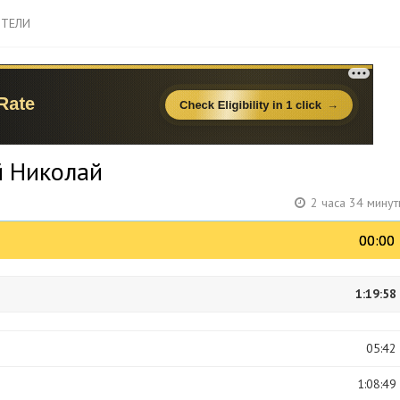
ТЕЛИ
й Николай
2 часа 34 мину
00:00
00:00
1:19:58
05:42
1:08:49