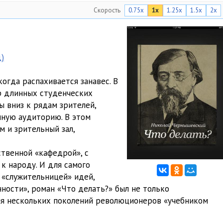
Скорость
0.75x
1x
1.25x
1.5x
2x
)
когда распахивается занавес. В
тр длинных студенческих
ы вниз к рядам зрителей,
нную аудиторию. В этом
 и зрительный зал,
ственной «кафедрой», с
к народу. И для самого
 «служительницей» идей,
ности», роман «Что делать?» был не только
ля нескольких поколений революционеров «учебником