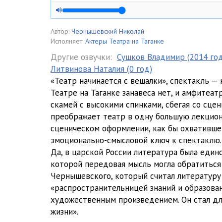
Автор:
Чернышевский Николай
Исполняет:
Актеры Театра на Таганке
Другие озвучки:
Сушков Владимир (2014 год
Литвинова Наталия (0 год)
«Театр начинается с вешалки», спектакль — 
Театре на Таганке занавеса нет, и амфитеа
скамей с высокими спинками, сбегая со сцен
преображает театр в одну большую лекцио
сценическом оформлении, как бы охватившем
эмоционально-смысловой ключ к спектаклю.
Да, в царской России литература была един
которой передовая мысль могла обратиться 
Чернышевского, который считал литературу
«распространительницей знаний и образован
художественным произведением. Он стал д
жизни».