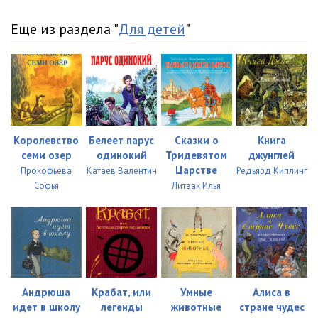
Еще из раздела "
Для детей
"
Королевство
Белеет парус
Сказки о
Книга
cеми озер
одинокий
Тридевятом
джунглей
Царстве
Прокофьева
Катаев Валентин
Редьярд Киплинг
Софья
Литвак Илья
Андрюша
Крабат, или
Умные
Алиса в
идет в школу
легенды
животные
стране чудес