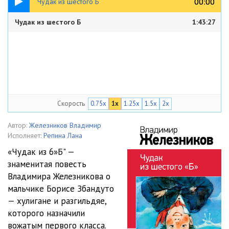
00:00
00:00
Чудак из шестого Б
Чудак из шестого Б
1:43:27
Скорость
0.75x
1x
1.25x
1.5x
2x
Автор:
Железников Владимир
Исполняет:
Репина Лана
«Чудак из 6»Б" —
знаменитая повесть
Владимира Железникова о
мальчике Борисе Збандуто
— хулигане и разгильдяе,
которого назначили
вожатым первого класса.