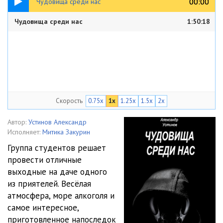
00:00
00:00
Чудовища среди нас
Чудовища среди нас
1:50:18
Скорость
0.75x
1x
1.25x
1.5x
2x
Автор:
Устинов Александр
Исполняет:
Митика Закурин
Группа студентов решает
провести отличные
выходные на даче одного
из приятелей. Весёлая
атмосфера, море алкоголя и
самое интересное,
приготовленное напоследок