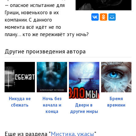
— опасное испытание для
Гриши, новенького в их
компании. С данного
момента всё идёт не по
плану… кто же переживёт эту ночь?
Другие произведения автора
Никуда не
Ночь без
Бремя
сбежать
начала и
времени
Двери в
конца
другие миры
Еще из раздела "
Мистика, ужасы
"