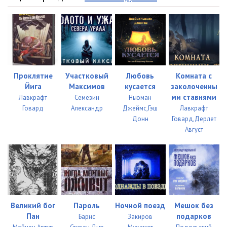
Проклятие
Участковый
Любовь
Комната с
Йига
Максимов
кусается
заколоченны
ми ставнями
Лавкрафт
Семезин
Ньюман
Говард
Александр
Джеймс,Гэш
Лавкрафт
Донн
Говард,Дерлет
Август
Великий бог
Пароль
Ночной поезд
Мешок без
Пан
подарков
Барнс
Закиров