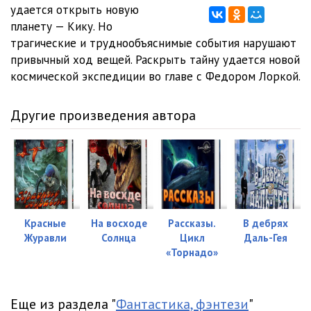
01_04_02_Pered_dalney_dorogoy
07:10
удается открыть новую
планету — Кику. Но
01_05_01_Pered_dalney_dorogoy
12:46
трагические и труднообъяснимые события нарушают
привычный ход вещей. Раскрыть тайну удается новой
01_05_02_Pered_dalney_dorogoy
11:40
космической экспедиции во главе с Федором Лоркой.
01_05_03_Pered_dalney_dorogoy
09:18
Другие произведения автора
01_06_01_Pered_dalney_dorogoy
11:59
01_06_02_Pered_dalney_dorogoy
11:11
01_07_01_Pered_dalney_dorogoy
11:19
01_07_02_Pered_dalney_dorogoy
10:19
Красные
На восходе
Рассказы.
В дебрях
01_08_01_Pered_dalney_dorogoy
09:42
Журавли
Солнца
Цикл
Даль-Гея
«Торнадо»
01_08_02_Pered_dalney_dorogoy
12:31
01_08_03_Pered_dalney_dorogoy
11:15
Еще из раздела "
Фантастика, фэнтези
"