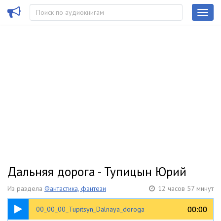
Дальняя дорога - Тупицын Юрий
Из раздела
Фантастика, фэнтези
12 часов 57 минут
00:37
00:00
00:00
00_00_00_Tupitsyn_Dalnaya_doroga