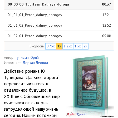
00_00_00_Tupitsyn_Dalnaya_doroga
00:37
01_01_01_Pered_dalney_dorogoy
12:21
01_01_02_Pered_dalney_dorogoy
12:52
01_02_01_Pered_dalney_dorogoy
09:08
Скорость
0.75x
1x
1.25x
1.5x
2x
01_02_02_Pered_dalney_dorogoy
08:58
01_02_03_Pered_dalney_dorogoy
12:49
Автор:
Тупицын Юрий
Исполняет:
Деркач Леонид
01_02_04_Pered_dalney_dorogoy
10:58
Действие романа Ю.
Тупицына `Дальняя дорога`
01_03_01_Pered_dalney_dorogoy
10:22
переносит читателя в
01_03_02_Pered_dalney_dorogoy
09:43
отдаленное будущее, в
XXIII век. Обновленный мир
01_03_03_Pered_dalney_dorogoy
02:26
очистился от скверны,
затрудняющей нашу жизнь
01_04_01_Pered_dalney_dorogoy
09:33
сегодня. Нашим потомкам