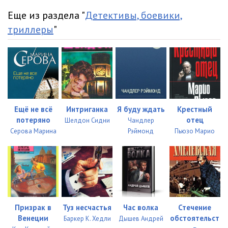
Еще из раздела "
Детективы, боевики,
триллеры
"
Ещё не всё
Интриганка
Я буду ждать
Крестный
потеряно
отец
Шелдон Сидни
Чандлер
Серова Марина
Рэймонд
Пьюзо Марио
Призрак в
Туз несчастья
Час волка
Стечение
Венеции
обстоятельст
Баркер К. Хедли
Дышев Андрей