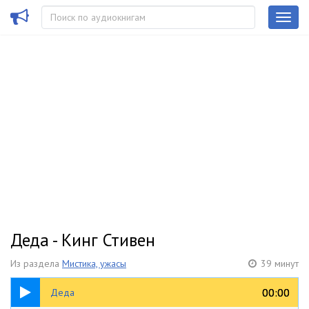
Деда - Кинг Стивен
Из раздела
Мистика, ужасы
39 минут
39:40
00:00
00:00
Деда