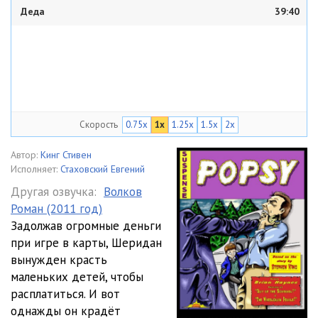
Деда
39:40
Скорость
0.75x
1x
1.25x
1.5x
2x
Автор:
Кинг Стивен
Исполняет:
Стаховский Евгений
Другая озвучка:
Волков
Роман (2011 год)
Задолжав огромные деньги
при игре в карты, Шеридан
вынужден красть
маленьких детей, чтобы
расплатиться. И вот
однажды он крадёт