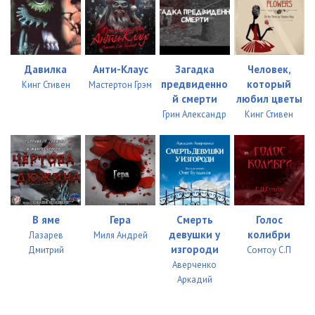
Давилка
Анти-Клаус
Загадка
Человек,
предвиденно
который
Кинг Стивен
Мастертон Грэм
й смерти
любил цветы
Грин Александр
Кинг Стивен
В яме
Гера
Смерть
Голос
девушки у
колибри
Лазарев
Миля Андрей
изгороди
Дмитрий
Сомтоу С.П
Аверченко
Аркадий