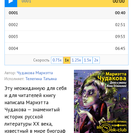
00:00
00:00
0001
0001
00:40
0002
02:51
0003
09:53
0004
06:45
Скорость
0.75x
1x
1.25x
1.5x
2x
0005
04:30
0006
07:43
Автор:
Чудакова Мариэтта
Исполняет:
Телегина Татьяна
0007
04:20
Эту неожиданную для себя
и для читателей книгу
0008
07:11
написала Мариэтта
0009
06:50
Чудакова — знаменитый
историк русской
0010
14:08
литературы ХХ века,
известный в мире биограф
0011
11:00