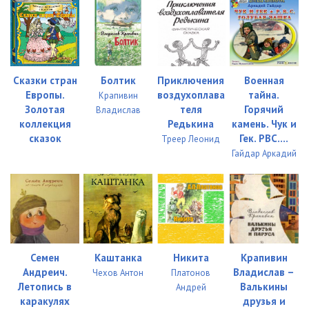
0023
08:14
0024
15:41
0025
09:48
Сказки стран
Болтик
Приключения
Военная
Европы.
воздухоплава
тайна.
Крапивин
0026
03:55
Золотая
теля
Горячий
Владислав
коллекция
Редькина
камень. Чук и
0027
05:20
сказок
Гек. РВС....
Треер Леонид
Гайдар Аркадий
0028
08:49
0029
11:17
0030
08:32
0031
05:08
Семен
Каштанка
Никита
Крапивин
0032
13:10
Андреич.
Владислав –
Чехов Антон
Платонов
Летопись в
Валькины
Андрей
0033
22:19
каракулях
друзья и