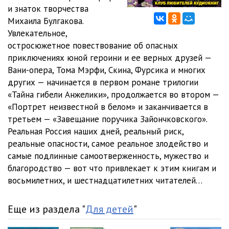
и знаток творчества
0012
06:51
Михаила Булгакова.
Увлекательное,
0013
08:00
остросюжетное повествование об опасных
приключениях юной героини и ее верных друзей —
0014
20:10
Вани-опера, Тома Мэрфи, Скина, Фурсика и многих
0015
05:34
других — начинается в первом романе трилогии
«Тайна гибели Анжелики», продолжается во втором —
0016
17:53
«Портрет неизвестной в белом» и заканчивается в
третьем — «Завещание поручика Зайончковского».
0017
05:31
Реальная Россия наших дней, реальный риск,
0018
09:35
реальные опасности, самое реальное злодейство и
самые подлинные самоотверженность, мужество и
0019
13:52
благородство — вот что привлекает к этим книгам и
восьмилетних, и шестнадцатилетних читателей…
0020
14:43
0021
21:23
Еще из раздела "
Для детей
"
0022
06:14