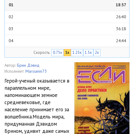
01
18:57
02
26:40
03
36:18
04
24:44
Скорость
0.75x
1x
1.25x
1.5x
2x
05
40:18
06
23:53
Автор:
Брин Дэвид
Исполняет:
Marsianin73
07
30:23
Герой-ученый оказывается в
параллельном мире,
08
34:20
напоминающем земное
09
37:10
средневековье, где
население принимает его за
10
25:21
волшебника.Модель мира,
придуманная Дэвидом
11
25:21
Брином, удивит даже самых