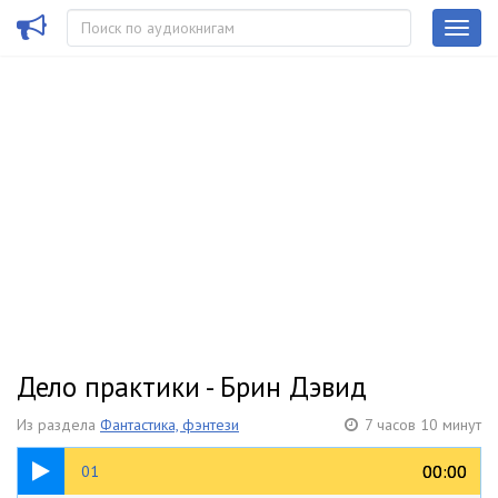
Дело практики - Брин Дэвид
Из раздела
Фантастика, фэнтези
7 часов 10 минут
18:57
00:00
00:00
01