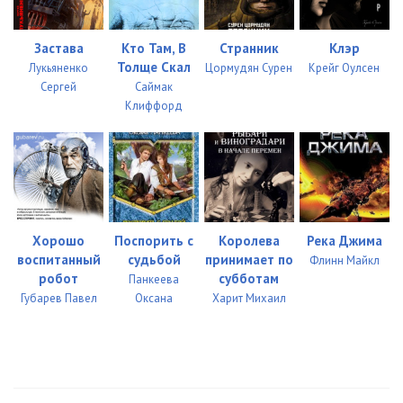
Застава
Кто Там, В
Странник
Клэр
Толще Скал
Лукьяненко
Цормудян Сурен
Крейг Оулсен
Сергей
Саймак
Клиффорд
Хорошо
Поспорить с
Королева
Река Джима
воспитанный
судьбой
принимает по
Флинн Майкл
робот
субботам
Панкеева
Губарев Павел
Оксана
Харит Михаил