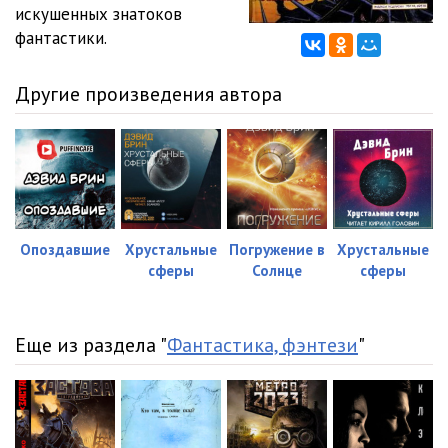
12
25:45
искушенных знатоков
фантастики.
13
20:52
14
37:19
Другие произведения автора
15
23:11
Опоздавшие
Хрустальные
Погружение в
Хрустальные
сферы
Солнце
сферы
Еще из раздела "
Фантастика, фэнтези
"