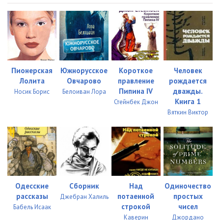
Пионерская
Южнорусское
Короткое
Человек
Лолита
Овчарово
правление
рождается
Пипина IV
дважды.
Носик Борис
Белоиван Лора
Книга 1
Стейнбек Джон
Вяткин Виктор
Одесские
Сборник
Над
Одиночество
рассказы
потаенной
простых
Джебран Халиль
строкой
чисел
Бабель Исаак
Каверин
Джордано