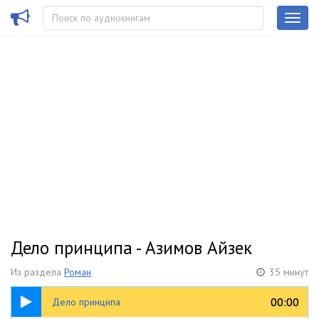
Дело принципа - Азимов Айзек
Из раздела
Роман
35 минут
35:06
00:00
00:00
Дело принципа