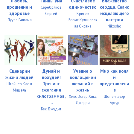
Любовь,
Тайны ума
Счастливое
Блаженство
прощение и
одиночество
сердца. Сеанс
Серебряков
здоровье
исцеляющего
Сергей
Кригер
настроя
Лууле Виилма
Борис,Кульневск
ая Оксана
Nikosho
Сценарии
Думай и
Учение о
Мир как воля
жизни людей
похудей!
воплощении
и
Тренинг
желаний в
представлени
Штайнер Клод
сжигания
жизнь
е
Мишель
килограммов,
Хикс Эстер,Хикс
Шопенгауэр
...
Джерри
Артур
Бек Джудит