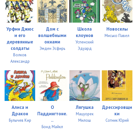
Урфин Джюс
Дом с
Школа
Новоселы
и его
волшебными
клоунов
Мисько Павел
деревянные
окнами
Успенский
солдаты
Эмден Эсфирь
Эдуард
Волков
Александр
Алиса и
О
Лягушка
Дрессировщи
Дракон
Паддингтоне.
ки
Мацуорек
..
Булычев Кир
Милош
Сотник Юрий
Бонд Майкл