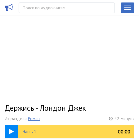
Держись - Лондон Джек
Из раздела
Роман
42 минуты
19:06
00:00
00:00
Часть 1