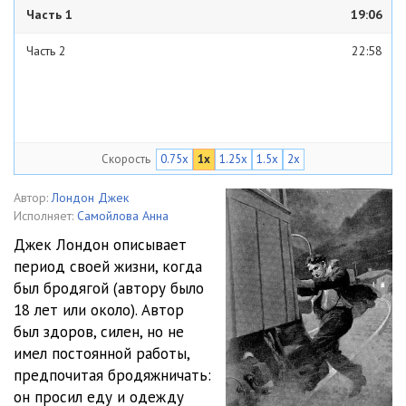
Часть 1
19:06
Часть 2
22:58
Скорость
0.75x
1x
1.25x
1.5x
2x
Автор:
Лондон Джек
Исполняет:
Самойлова Анна
Джек Лондон описывает
период своей жизни, когда
был бродягой (автору было
18 лет или около). Автор
был здоров, силен, но не
имел постоянной работы,
предпочитая бродяжничать:
он просил еду и одежду