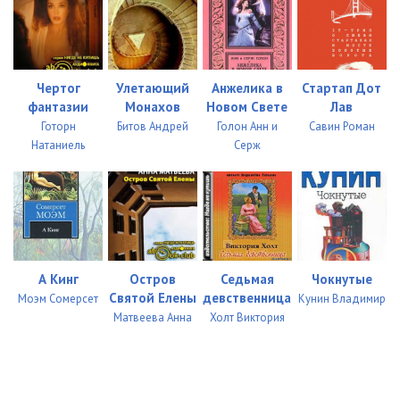
Чертог
Улетающий
Анжелика в
Стартап Дот
фантазии
Монахов
Новом Свете
Лав
Готорн
Битов Андрей
Голон Анн и
Савин Роман
Натаниель
Серж
А Кинг
Остров
Седьмая
Чокнутые
Святой Елены
девственница
Моэм Сомерсет
Кунин Владимир
Матвеева Анна
Холт Виктория