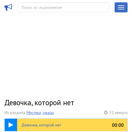
Девочка, которой нет
Из раздела
Мистика, ужасы
31 минута
31:48
00:00
00:00
Девочка, которой нет