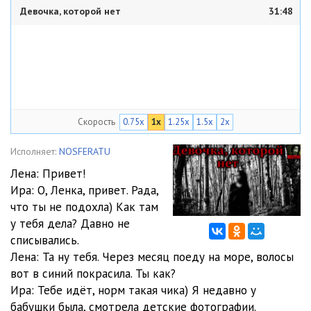
Девочка, которой нет
31:48
Скорость
0.75x
1x
1.25x
1.5x
2x
Исполняет:
NOSFERATU
Лена: Привет!
Ира: О, Ленка, привет. Рада,
что ты не подохла) Как там
у тебя дела? Давно не
списывались.
Лена: Та ну тебя. Через месяц поеду на море, волосы
вот в синий покрасила. Ты как?
Ира: Тебе идёт, норм такая чика) Я недавно у
бабушки была, смотрела детские фотографии.