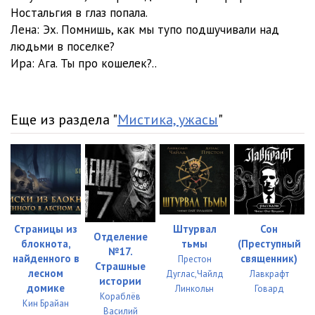
Ностальгия в глаз попала.
Лена: Эх. Помнишь, как мы тупо подшучивали над
людьми в поселке?
Ира: Ага. Ты про кошелек?..
Еще из раздела "
Мистика, ужасы
"
Страницы из
Штурвал
Сон
Отделение
блокнота,
тьмы
(Преступный
№17.
найденного в
священник)
Престон
Страшные
лесном
Дуглас,Чайлд
Лавкрафт
истории
домике
Линкольн
Говард
Кораблёв
Кин Брайан
Василий