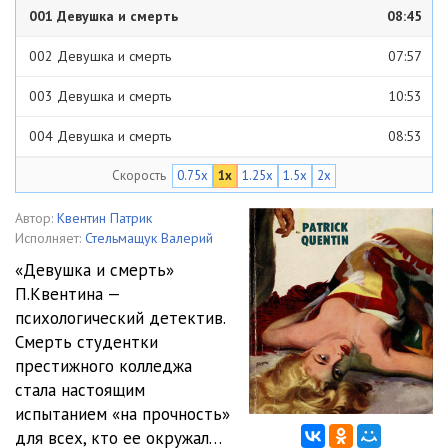
001 Девушка и смерть
08:45
002 Девушка и смерть
07:57
003 Девушка и смерть
10:53
004 Девушка и смерть
08:53
Скорость
0.75x
1x
1.25x
1.5x
2x
005 Девушка и смерть
11:21
006 Девушка и смерть
16:30
Автор:
Квентин Патрик
Исполняет:
Стельмащук Валерий
007 Девушка и смерть
04:33
«Девушка и смерть»
П.Квентина —
008 Девушка и смерть
06:36
психологический детектив.
009 Девушка и смерть
15:30
Смерть студентки
престижного колледжа
010 Девушка и смерть
07:45
стала настоящим
испытанием «на прочность»
011 Девушка и смерть
10:41
для всех, кто ее окружал…