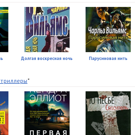
09:23
15:25
16:51
11:28
16:40
ль
Долгая воскресная ночь
Парусиновая нить
10:46
16:37
 триллеры
"
09:32
20:26