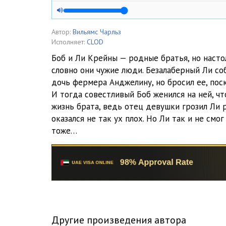
Глава 05
Глава 06
Автор:
Вильямс Чарльз
Исполняет:
CLOD
Глава 07
Боб и Ли Крейны — родные братья, но насто
словно они чужие люди. Безалаберный Ли соб
Глава 08
дочь фермера Анджелину, но бросил ее, пос
Глава 09
И тогда совестливый Боб женился на ней, чт
жизнь брата, ведь отец девушки грозил Ли 
Глава 10
оказался не так ух плох. Но Ли так и не смо
тоже…
Глава 11
Глава 12
Глава 13
Глава 14
Глава 15
Другие произведения автора