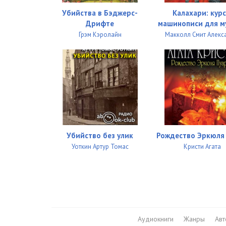
Убийства в Бэджерс-
Калахари: кур
Дрифте
машинописи для м
Грэм Кэролайн
Макколл Смит Алекс
Убийство без улик
Рождество Эркюля
Уоткин Артур Томас
Кристи Агата
Аудиокниги
Жанры
Ав