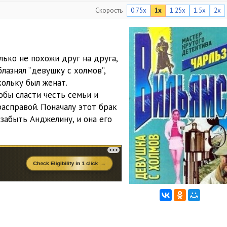
Скорость
0.75x
1x
1.25x
1.5x
2x
22:55
29:40
21:26
лько не похожи друг на друга,
лазнял “девушку с холмов”,
14:50
кольку был женат.
15:47
обы сласти честь семьи и
расправой. Поначалу этот брак
17:57
г забыть Анджелину, и она его
15:04
16:50
24:37
10:34
13:46