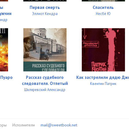
сы
Первая смерть
Спаситель
ужчин
Эллиот Кендра
Несбё Ю
андр
 Пуаро
Рассказ судебного
Как застрелили дядю Дж
следователя. Отпетый
Квентин Патрик
Шкляревский Александр
торы
Исполнители
mail@sweetbook.net