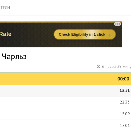
ТЕЛИ
 Чарльз
6 часов 39 мин
00:00
00:00
13:51
22:33
15:09
17:01