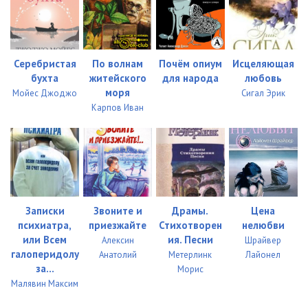
Серебристая
По волнам
Почём опиум
Исцеляющая
бухта
житейского
для народа
любовь
моря
Мойес Джоджо
Сигал Эрик
Карпов Иван
Записки
Звоните и
Драмы.
Цена
психиатра,
приезжайте
Стихотворен
нелюбви
или Всем
ия. Песни
Алексин
Шрайвер
галоперидолу
Анатолий
Метерлинк
Лайонел
за...
Морис
Малявин Максим