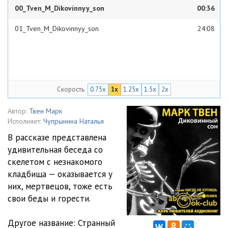
00_Tven_M_Dikovinnyy_son
00:36
01_Tven_M_Dikovinnyy_son
24:08
Скорость
0.75x
1x
1.25x
1.5x
2x
Автор:
Твен Марк
Исполняет:
Чупрынина Наталья
В рассказе представлена
удивительная беседа со
скелетом с незнакомого
кладбища — оказывается у
них, мертвецов, тоже есть
свои беды и горести.
Другое название: Странный