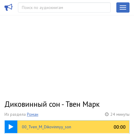
Диковинный сон - Твен Марк
Из раздела
Роман
24 минуты
00:36
00:00
00:00
00_Tven_M_Dikovinnyy_son