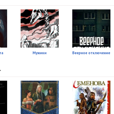
та
Мужики
Веерное отключение
"