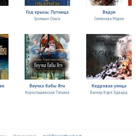
Год крысы. Путница
Ведун
Громыко Ольга
Семёнова Мария
ен
Внучка бабы Яги
Кедровая улица
Коростышевская Татьяна
Вагнер Карл Эдвард