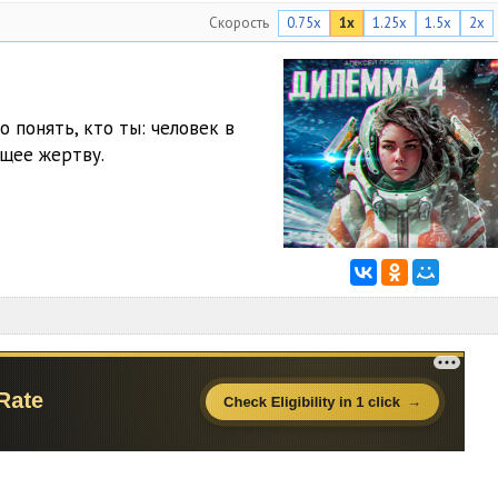
Скорость
0.75x
1x
1.25x
1.5x
2x
 понять, кто ты: человек в
ющее жертву.