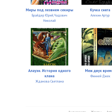
Миры под лезвием секиры
Кучка снега
Брайдер Юрий,Чадович
Алехин Артур
Николай
Алауэн. История одного
Меж двух врем
клана
Финней Джек
Жданова Светлана