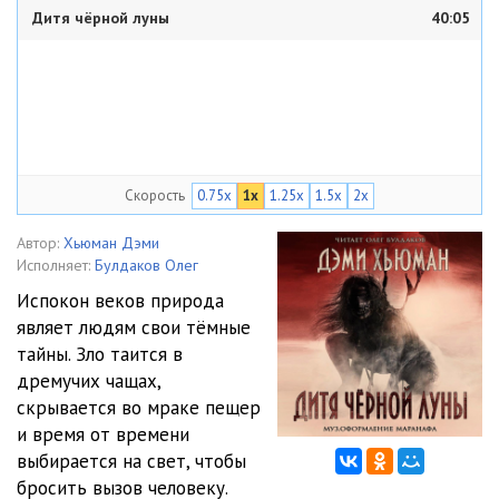
Дитя чёрной луны
40:05
Скорость
0.75x
1x
1.25x
1.5x
2x
Автор:
Хьюман Дэми
Исполняет:
Булдаков Олег
Испокон веков природа
являет людям свои тёмные
тайны. Зло таится в
дремучих чащах,
скрывается во мраке пещер
и время от времени
выбирается на свет, чтобы
бросить вызов человеку.