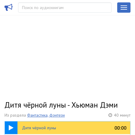
Дитя чёрной луны - Хьюман Дэми
Из раздела
Фантастика, фэнтези
40 минут
40:05
00:00
00:00
Дитя чёрной луны