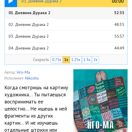
00:00
00:00
01. Дневник Дурака 2
01. Дневник Дурака 2
52:33
02. Дневник Дурака 2
48:35
03. Дневник Дурака 2
55:57
04. Дневник Дурака 2
44:49
Скорость
0.75x
1x
1.25x
1.5x
2x
05. Дневник Дурака 2
50:04
06. Дневник Дурака 2
58:13
Автор:
Нго-Ма
Исполняет:
Nikosho
07. Дневник Дурака 2
1:12:30
Когда смотришь на картину
художника… Ты пытаешься
воспринимать ее
целостно… Не ищешь в ней
фрагменты из других
картин… И не изучаешь
отдельные штрихи или