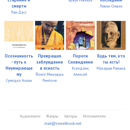
Браун Ревекка
смерти
Левин Стивен
Рам Дасс
Осознанность
Превращая
Пороги
Будь тем, кто
- путь к
заблуждение
Сновидения
ты есть!
Неумирающе
в ясность
Ксендзюк
Махарши Рамана
му
Йонге Мингьюра
Алексей
Сумедхо Ачаан
Ринпоче
Аудиокниги
Жанры
Авторы
Исполнители
mail@sweetbook.net