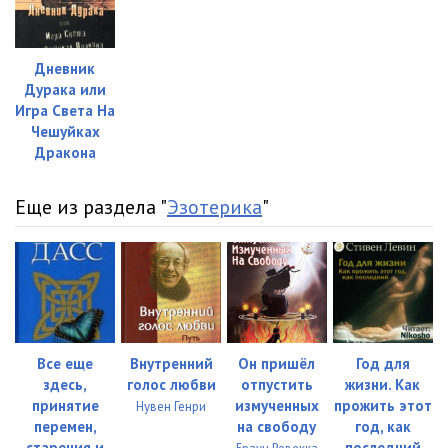
Дневник
Дурака или
Игра Света На
Чешуйках
Дракона
Еще из раздела "
Эзотерика
"
Все еще
Внутренний
Он пришёл
Год для
здесь,
голос любви
отпустить
жизни. Как
принятие
измученных
прожить этот
Нувен Генри
перемен,
на свободу
год, как
старения и
последний