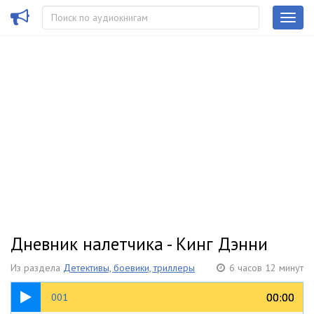
Дневник налетчика - Кинг Дэнни
Из раздела
Детективы, боевики, триллеры
6 часов 12 минут
11:37
00:00
00:00
001