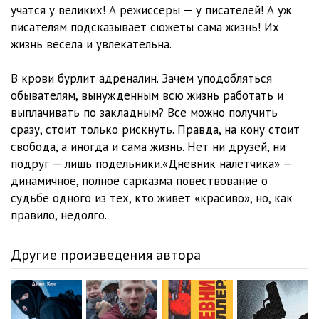
012
11:11
учатся у великих! А режиссеры — у писателей! А уж
писателям подсказывает сюжеты сама жизнь! Их
013
10:49
жизнь весела и увлекательна.
014
09:18
В крови бурлит адреналин. Зачем уподобляться
015
21:01
обывателям, вынужденным всю жизнь работать и
выплачивать по закладным? Все можно получить
016
16:37
сразу, стоит только рискнуть. Правда, на кону стоит
свобода, а иногда и сама жизнь. Нет ни друзей, ни
017
14:07
подруг — лишь подельники.«Дневник налетчика» —
018
32:59
динамичное, полное сарказма повествование о
судьбе одного из тех, кто живет «красиво», но, как
019
16:50
правило, недолго.
020
11:47
Другие произведения автора
021
12:49
022
17:07