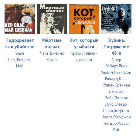
Подозревает
Мёртвые
Кот, который
Глубина.
ся в убийстве
молчат
улыбался
Погружение
46-е
Валё
Чейз Джеймс
Браун Лилиан-
Пер,Шевалль
Хедли
Джексон
Артур
Май
Роберт,Линк
Уильям,Левинсон
Ричард,Кинг
Стивен,Бреннан
Джозеф
Пейн,Поллок
Луис,Слезар
Генри,Гилфорд
Чарлз,Старджон
Теодор,Рассел
Рэй