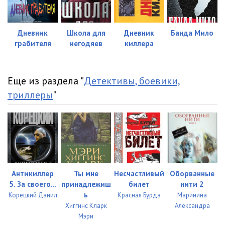
023
01:25
Дневник
Школа для
Дневник
Банда Мило
грабителя
негодяев
киллера
Еще из раздела "
Детективы, боевики,
триллеры
"
Антикиллер
Ты мне
Несчастливый
Оборванные
5. За своего…
принадлежиш
билет
нити 2
ь
Корецкий Данил
Красная Бурда
Маринина
Хиггинс Кларк
Александра
Мэри