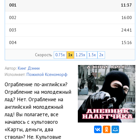
001
11:37
002
16:00
003
24:41
004
15:16
Скорость
0.75x
1x
1.25x
1.5x
2x
005
18:50
006
17:32
Автор:
Кинг Дэнни
Исполняет:
Пожилой Ксеноморф
007
17:58
Ограбление по-английски?
Ограбление на молодежный
008
11:16
лад? Нет. Ограбление на
009
11:14
английский молодежный
лад! Вы полагаете, все
010
25:50
началось с культового
«Карты, деньги, два
011
26:14
ствола»? Не. Культовые