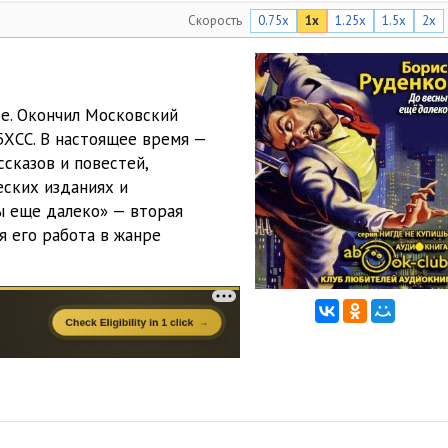
Скорость
0.75x
1x
1.25x
1.5x
2x
29:16
29:42
28:17
ве. Окончил Московский
БХСС. В настоящее время —
29:39
сказов и повестей,
28:38
еских изданиях и
ы еще далеко» — вторая
24:57
я его работа в жанре