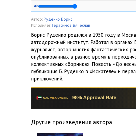
04_Do_vesny_esche_daleko
05_Do_vesny_esche_daleko
Автор:
Руденко Борис
Исполняет:
Герасимов Вячеслав
06_Do_vesny_esche_daleko
Борис Руденко родился в 1950 году в Моск
автодорожный институт. Работал в органах 
07_Do_vesny_esche_daleko
журналист, автор многих фантастических рас
08_Do_vesny_esche_daleko
опубликованных в разное время в периодич
коллективных сборниках. Повесть «До весн
09_Do_vesny_esche_daleko
публикация Б. Руденко в «Искателе» и перва
приключений.
Другие произведения автора