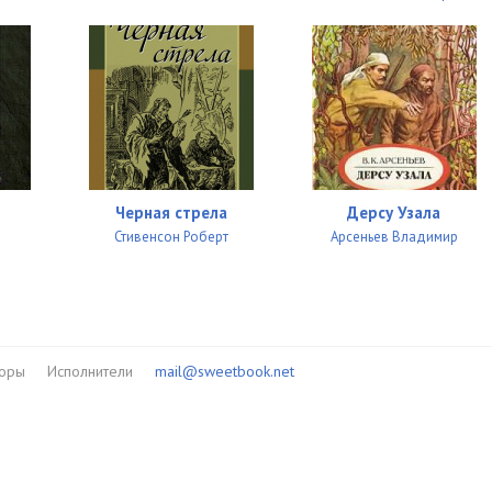
Черная стрела
Дерсу Узала
Стивенсон Роберт
Арсеньев Владимир
торы
Исполнители
mail@sweetbook.net