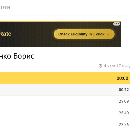
ТЕЛИ
нко Борис
4 часа 17 мин
00:00
00:00
00:22
29:09
28:40
28:56