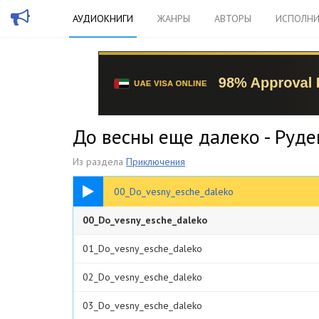
АУДИОКНИГИ
ЖАНРЫ
АВТОРЫ
ИСПОЛНИ
До весны еще далеко - Руде
Из раздела
Приключения
00:22
00_Do_vesny_esche_daleko
00_Do_vesny_esche_daleko
01_Do_vesny_esche_daleko
02_Do_vesny_esche_daleko
03_Do_vesny_esche_daleko