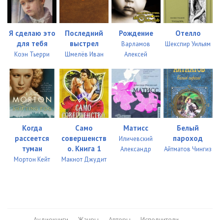
Я сделаю это
Последний
Рождение
Отелло
для тебя
выстрел
Варламов
Шекспир Уильям
Коэн Тьерри
Шмелёв Иван
Алексей
Когда
Само
Матисс
Белый
рассеется
совершенств
пароход
Иличевский
туман
о. Книга 1
Александр
Айтматов Чингиз
Мортон Кейт
Макнот Джудит
Аудиокниги
Жанры
Авторы
Исполнители