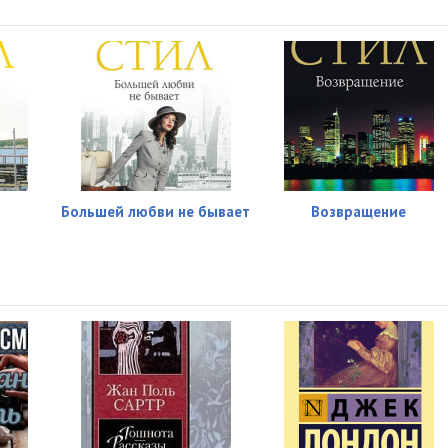
10:40
10:24
11:18
11:11
09:22
Большей любви не бывает
Возвращение
13:56
13:15
13:25
13:17
12:14
14:49