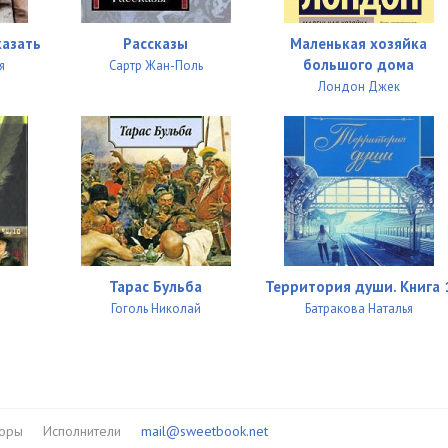
14:49
казать
Рассказы
Маленькая хозяйка
12:30
большого дома
я
Сартр Жан-Поль
13:03
Лондон Джек
10:17
14:04
14:55
08:26
10:15
Тарас Бульба
Территория души. Книга 
Гоголь Николай
Батракова Наталья
15:37
13:41
13:21
торы
Исполнители
mail@sweetbook.net
14:28