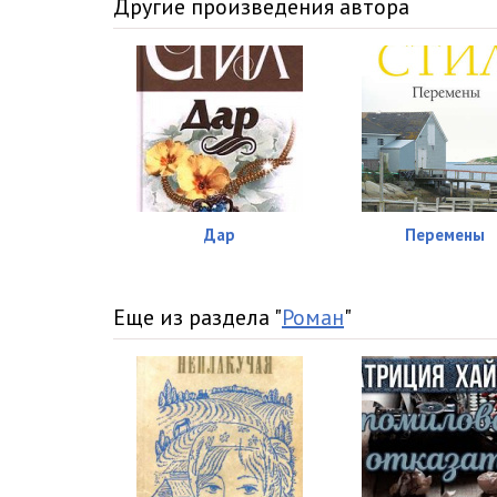
Другие произведения автора
16
17
18
19
20
Дар
Перемены
21
22
Еще из раздела "
Роман
"
23
24
25
26