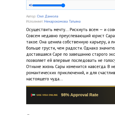
05
06
Автор:
Стил Даниэла
Исполняет:
Ненарокомова Татьяна
07
Осуществить мечту… Рискнуть всем — и со
Совсем недавно преуспевающий юрист Сара
08
такое. Она ценила собственную карьеру, а 
09
больше грусти, чем радости. Однако значит
доставшаяся Саре по завещанию старого эк
10
позволяет ей впервые последовать не голосу
Отныне жизнь Сары изменится навсегда. В н
11
романтических приключений, и для счастлив
12
настоящего чуда…
13
14
15