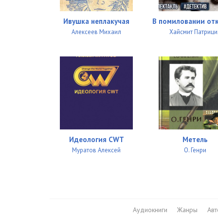
27
Ивушка неплакучая
В помиловании от
28
Алексеев Михаил
Хайсмит Патрици
29
30
31
32
33
34
Идеология CWT
Метель
Муратов Алексей
О. Генри
35
36
37
Аудиокниги
Жанры
Ав
38