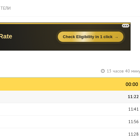
ТЕЛИ
13 часов 40 мин
00:00
00:00
11:22
11:41
11:56
11:28