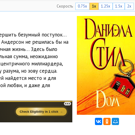
Скорость
0.75x
1x
1.25x
1.5x
2x
10:30
10:57
11:21
вершить безумный поступок…
 Андерсон не решилась бы на
12:22
личная жизнь… Здесь было
10:14
ельная сумма, неожиданно
сцентричного миллиардера,
11:42
 разума, но зову сердца.
ей найдется место и для
12:40
ой любви, и даже для
12:37
13:46
11:31
10:07