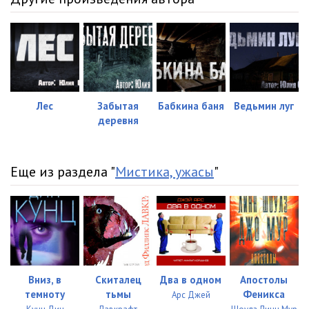
Лес
Забытая
Бабкина баня
Ведьмин луг
деревня
Еще из раздела "
Мистика, ужасы
"
Вниз, в
Скиталец
Два в одном
Апостолы
темноту
тьмы
Феникса
Арс Джей