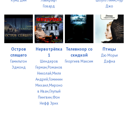
Кунц Дин
Лавкрафт
Шоулз Линн,Мур
Говард
Джо
Остров
Нервотрёпка
Телевизор со
Птицы
спящего
1
скидкой
Дю Морье
Гамильтон
Шендеров
Георгиев Максим
Дафна
Эдмонд
Герман,Романов
Николай,Миля
Андрей,Гоминин
Михаил,Мироно
в Иван,Глупый
Пингвин,Фон
Нефф Эрих