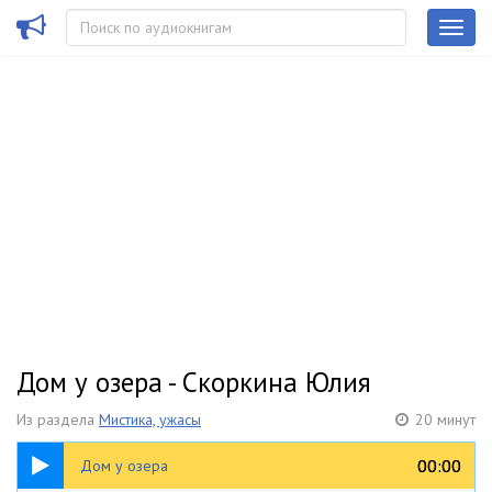
Дом у озера - Скоркина Юлия
Из раздела
Мистика, ужасы
20 минут
20:05
00:00
00:00
Дом у озера