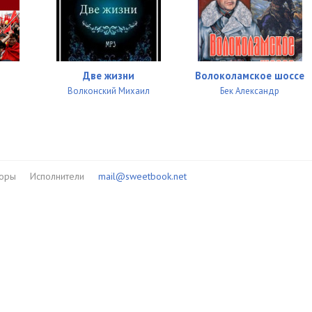
Две жизни
Волоколамское шоссе
Волконский Михаил
Бек Александр
торы
Исполнители
mail@sweetbook.net