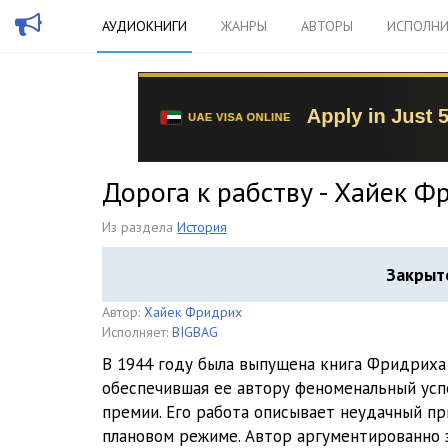
АУДИОКНИГИ
ЖАНРЫ
АВТОРЫ
ИСПОЛНИ
Дорога к рабству - Хайек Ф
Из раздела
История
Закрыт
Автор:
Хайек Фридрих
Исполняет:
BIGBAG
В 1944 году была выпущена книга Фридриха 
обеспечившая ее автору феноменальный усп
премии. Его работа описывает неудачный п
плановом режиме. Автор аргументированно 