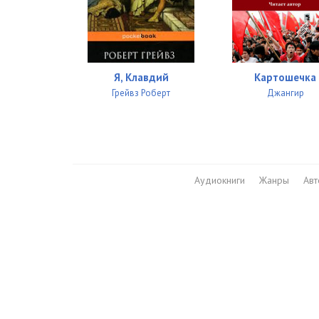
Я, Клавдий
Картошечка
Грейвз Роберт
Джангир
Аудиокниги
Жанры
Ав