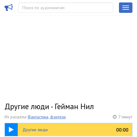
Другие люди - Гейман Нил
Из раздела
Фантастика, фэнтези
7 минут
07:41
00:00
00:00
Другие люди