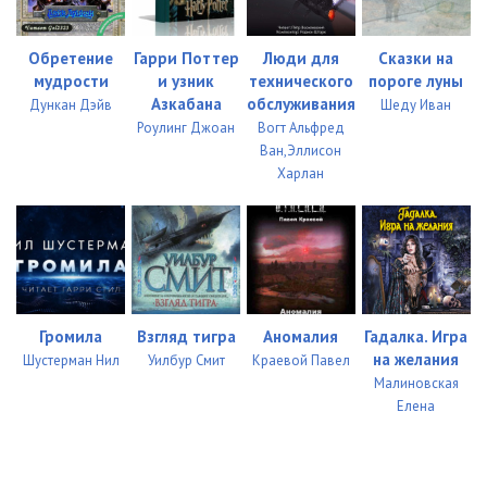
Обретение
Гарри Поттер
Люди для
Сказки на
мудрости
и узник
технического
пороге луны
Азкабана
обслуживания
Дункан Дэйв
Шеду Иван
Роулинг Джоан
Вогт Альфред
Ван,Эллисон
Харлан
Громила
Взгляд тигра
Аномалия
Гадалка. Игра
на желания
Шустерман Нил
Уилбур Смит
Краевой Павел
Малиновская
Елена