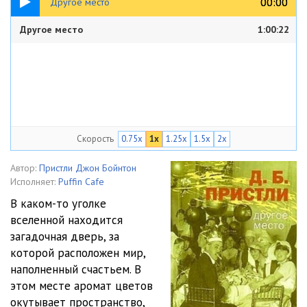
00:00
00:00
Другое место
Другое место
1:00:22
Скорость
0.75x
1x
1.25x
1.5x
2x
Автор:
Пристли Джон Бойнтон
Исполняет:
Puffin Cafe
В каком-то уголке
вселенной находится
загадочная дверь, за
которой расположен мир,
наполненный счастьем. В
этом месте аромат цветов
окутывает пространство,