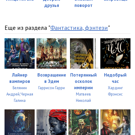
друзья
поворот
Еще из раздела "
Фантастика, фэнтези
"
Лайнер
Возвращение
Потерянный
Недобрый
вампиров
в Эдем
осколок
час
империи
Белянин
Гаррисон Гарри
Хардинг
Андрей,Черная
Матвеев
Фрэнсис
Галина
Николай