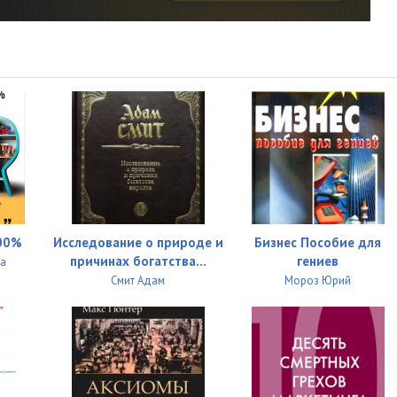
07:25
08:03
24:05
24:09
27:55
26:49
18:12
00%
Исследование о природе и
Бизнес Пособие для
17:58
причинах богатства...
гениев
на
Смит Адам
Мороз Юрий
13:05
18:27
22:32