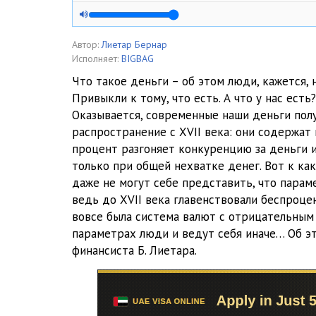
005_dud
006_dud
Автор:
Лиетар Бернар
Исполняет:
BIGBAG
007_dud
Что такое деньги – об этом люди, кажется, 
Привыкли к тому, что есть. А что у нас есть?
008_dud
Оказывается, современные наши деньги пол
009_dud
распространение с XVII века: они содержа
процент разгоняет конкуренцию за деньги 
010_dud
только при общей нехватке денег. Вот к ка
даже не могут себе представить, что парам
011_dud
ведь до XVII века главенствовали беспроце
012_dud
вовсе была система валют с отрицательным
параметрах люди и ведут себя иначе… Об эт
013_dud
финансиста Б. Лиетара.
014_dud
015_dud