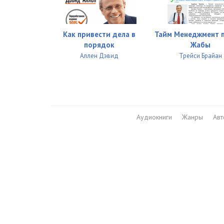
027_dud
028_dud
Как привести дела в
Тайм Менеджмент 
029_dud
порядок
Жабы
Аллен Дэвид
Трейси Брайан
030_dud
031_dud
032_dud
Аудиокниги
Жанры
Ав
033_dud
034_dud
035_dud
036_dud
037_dud
038_dud