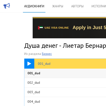
АУДИОКНИГИ
ЖАНРЫ
АВТОРЫ
ИСПОЛНИ
Душа денег - Лиетар Берна
Из раздела
Бизнес
17:36
001_dud
001_dud
002_dud
003_dud
004_dud