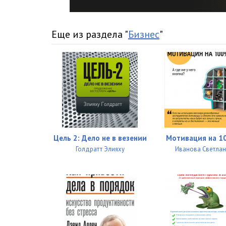
016_dud
017_dud
Еще из раздела "
Бизнес
"
018_dud
019_dud
020_dud
021_dud
022_dud
Цель 2: Дело не в везении
Мотивация на 1
023_dud
Голдратт Элияху
Иванова Светла
024_dud
025_dud
026_dud