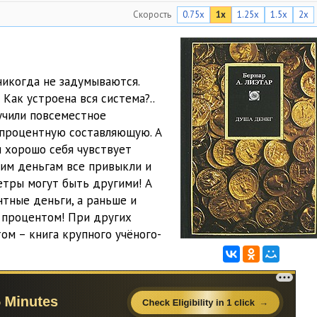
Скорость
0.75x
1x
1.25x
1.5x
2x
09:40
16:31
10:47
никогда не задумываются.
 Как устроена вся система?..
14:38
учили повсеместное
1:04:08
т процентную составляющую. А
и хорошо себя чувствует
14:48
ким деньгам все привыкли и
етры могут быть другими! А
11:00
нтные деньги, а раньше и
15:48
 процентом! При других
ом – книга крупного учёного-
14:07
20:25
20:37