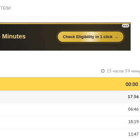
ТЕЛИ
р
13 часов 39 мин
00:00
00:00
17:36
06:46
18:19
11:47