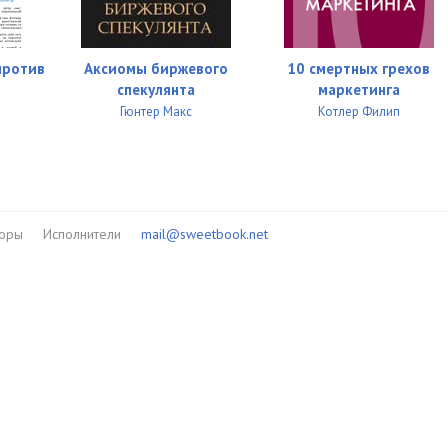
26:52
03:30
против
Аксиомы биржевого
10 смертных грехов
33:58
спекулянта
маркетинга
Гюнтер Макс
Котлер Филип
21:57
13:14
33:43
торы
Исполнители
mail@sweetbook.net
32:38
35:28
09:54
26:13
37:15
21:56