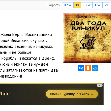
Скорость
0.75x
1x
1.25x
1.5x
2x
07:43
06:23
06:15
 Жюля Верна. Воспитанники
12:21
овой Зеландии, скучают.
07:17
еселых весенних каникулах.
ьми и не больше
07:06
корабль, и ложатся в дрейф.
го юный экипаж вынужден
05:24
лы затягиваются на почти два
05:25
оизведении!
05:10
05:13
07:15