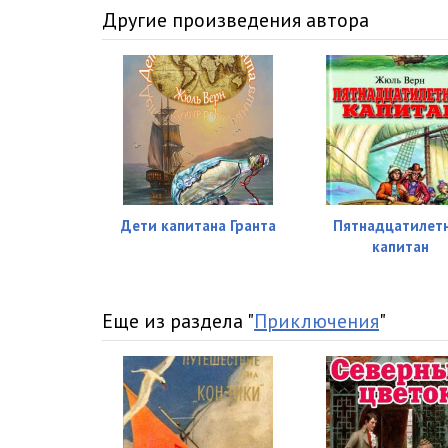
0016
Другие произведения автора
0017
0018
0019
0020
0021
Дети капитана Гранта
Пятнадцатилет
капитан
0022
0023
Еще из раздела "
Приключения
"
0024
0025
0026