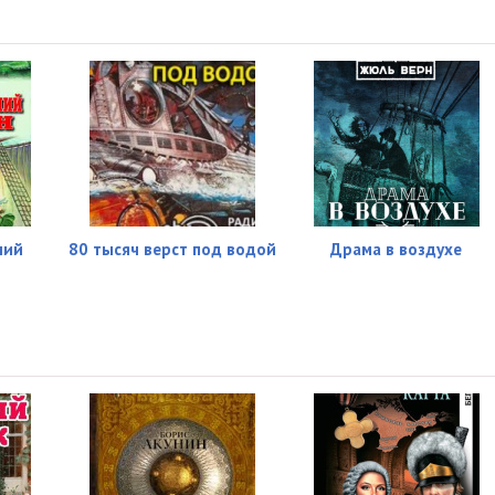
06:31
08:36
05:25
11:14
05:09
05:11
ний
80 тысяч верст под водой
Драма в воздухе
09:07
05:20
06:01
07:26
05:14