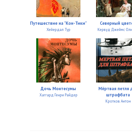
0027
0028
Путешествие на "Кон-Тики"
Северный цвет
0029
Хейердал Тур
Кервуд Джеймс Ол
0030
0031
0032
0033
0034
Дочь Монтесумы
Мёртвая петля 
штрафбата
Хаггард Генри Райдер
0035
Кротков Антон
0036
0037
0038