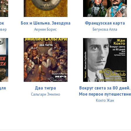
07:01
05:13
ок
Бох и Шельма. Звездуха
Французская карта
08:53
ивер
Акунин Борис
Бегунова Алла
07:25
06:02
05:41
06:59
05:43
для
Два тигра
Вокруг света за 80 дней.
Мое первое путешествие
Сальгари Эмилио
05:35
Кокто Жан
05:07
05:11
05:12