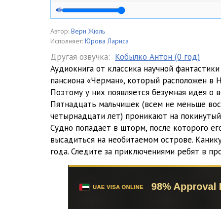
0005
0006
Автор:
Верн Жюль
Исполняет:
Юрова Лариса
0007
Другая озвучка:
Кобылко Антон (0 год)
Аудиокнига от классика научной фантастики
0008
пансиона «Черман», который расположен в Н
0009
Поэтому у них появляется безумная идея о в
Пятнадцать мальчишек (всем не меньше вос
0010
четырнадцати лет) проникают на покинутый 
Судно попадает в шторм, после которого е
0011
высадиться на необитаемом острове. Канику
0012
года. Следите за приключениями ребят в пр
0013
0014
0015