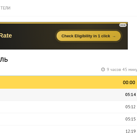
ТЕЛИ
ль
9 часов 45 мин
00:00
00:00
05:14
05:12
05:15
12:19