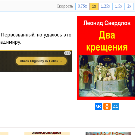
Скорость
0.75x
1x
1.25x
1.5x
2x
 Первозванный, но удалось это
ладимиру.