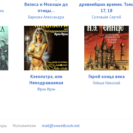
Велеса и Мокоши до
древнейших времен. Том
птицы...
17, 18
ла
Баркова Александра
Соловьёв Сергей
Клеопатра, или
Герой конца века
Неподражаемая
н
Гейнце Николай
Фрэн Ирэн
торы
Исполнители
mail@sweetbook.net