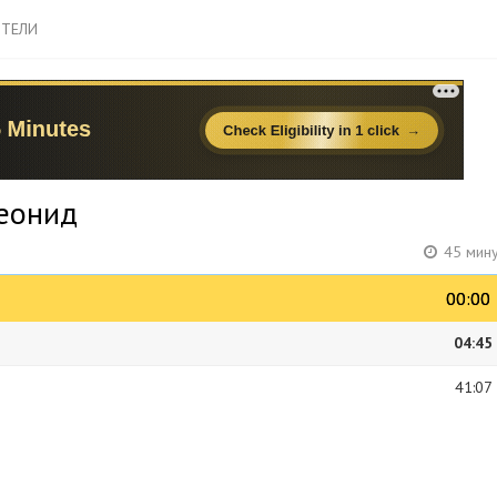
ТЕЛИ
Леонид
45 мину
00:00
00:00
04:45
41:07