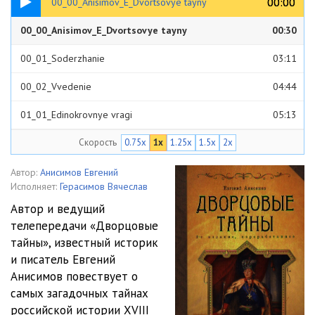
00:00
00:00
00_00_Anisimov_E_Dvortsovye tayny
00_00_Anisimov_E_Dvortsovye tayny
00:30
00_01_Soderzhanie
03:11
00_02_Vvedenie
04:44
01_01_Edinokrovnye vragi
05:13
Скорость
0.75x
1x
1.25x
1.5x
2x
01_02_Kogda deti_schaste odnih, i gore drugih
02:45
01_03_Priglashenie na kazn
02:23
Автор:
Анисимов Евгений
Исполняет:
Герасимов Вячеслав
01_04_Uzhasnaya zhertva
03:15
Автор и ведущий
телепередачи «Дворцовые
01_05_Negasimaya svecha
04:25
тайны», известный историк
02_01_Kogda zhena ne para
04:24
и писатель Евгений
Анисимов повествует о
02_02_Postrigis, moya postylaya
04:46
самых загадочных тайнах
российской истории XVIII
02_03_Roman za monastyrskoy stenoy
03:27