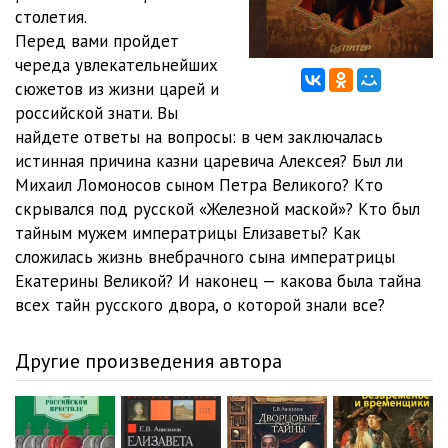
столетия.
02_04_Stoykiy Glebov
03:15
Перед вами пройдет
череда увлекательнейших
02_05_Neobyknovennaya zhivost eYo glaz
04:31
сюжетов из жизни царей и
российской знати. Вы
03_01_Rezident i tamada
04:03
найдете ответы на вопросы: в чем заключалась
03_02_Nedremannoe «oko gosudarevo»
01:43
истинная причина казни царевича Алексея? Был ли
Михаил Ломоносов сыном Петра Великого? Кто
03_03_Sila beloy vorony
01:17
скрывался под русской «Железной маской»? Кто был
тайным мужем императрицы Елизаветы? Как
03_04_«Nebolshie pyatna», meshayuschie karere
03:08
сложилась жизнь внебрачного сына императрицы
03_05_Dve Anny — materi synovey i docherey
02:04
Екатерины Великой? И наконец — какова была тайна
всех тайн русского двора, о которой знали все?
03_06_Komu nuzhen skandalist, govoryaschiy tolko pravdu
01:16
04_01_Osnovatel i tsarev priyatel
03:41
Другие произведения автора
04_02_Inkvizitor, poklonyayuschiysya kortiku
04:07
04_03_Kak sladostno oslu pinat mertvogo lva
02:12