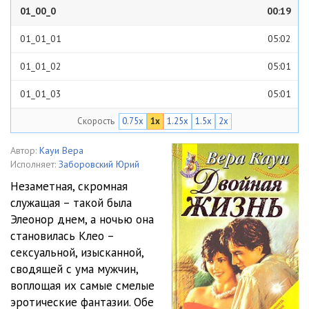
01_00_0
00:19
01_01_01
05:02
01_01_02
05:01
01_01_03
05:01
Скорость
0.75x
1x
1.25x
1.5x
2x
01_01_04
05:02
01_01_05
05:01
Автор:
Кауи Вера
Исполняет:
Заборовский Юрий
01_01_06
05:05
Незаметная, скромная
служащая – такой была
01_01_07
05:01
Элеонор днем, а ночью она
01_01_08
05:03
становилась Клео –
сексуальной, изысканной,
01_01_09
05:01
сводящей с ума мужчин,
воплощая их самые смелые
01_01_10
05:00
эротические фантазии. Обе