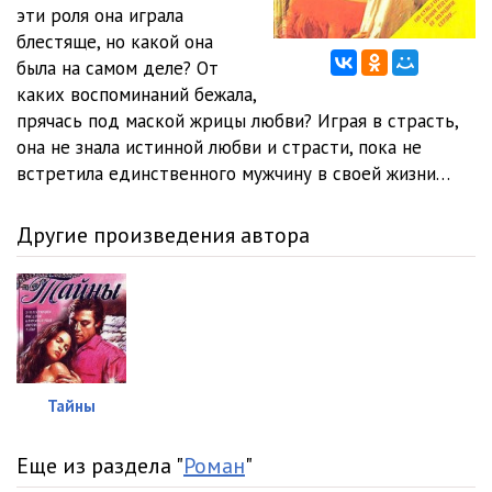
01_01_11
05:02
эти роля она играла
блестяще, но какой она
01_01_12
04:41
была на самом деле? От
каких воспоминаний бежала,
01_02_01
05:02
прячась под маской жрицы любви? Играя в страсть,
01_02_02
05:02
она не знала истинной любви и страсти, пока не
встретила единственного мужчину в своей жизни…
01_02_03
05:01
01_02_04
05:02
Другие произведения автора
01_02_05
05:03
01_02_06
05:04
01_02_07
05:04
01_02_08
05:02
Тайны
01_02_09
05:02
Еще из раздела "
Роман
"