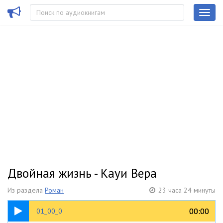
Двойная жизнь - Кауи Вера
Из раздела
Роман
23 часа 24 минуты
00:19
00:00
00:00
01_00_0