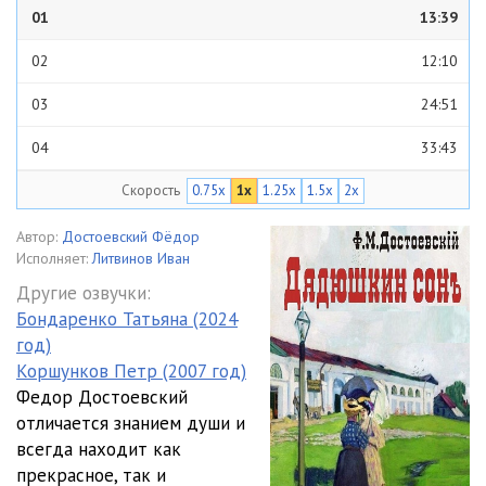
01
13:39
02
12:10
03
24:51
04
33:43
Скорость
0.75x
1x
1.25x
1.5x
2x
05
35:13
06
22:40
Автор:
Достоевский Фёдор
Исполняет:
Литвинов Иван
07
18:53
Другие озвучки:
Бондаренко Татьяна (2024
08
27:13
год)
09
31:17
Коршунков Петр (2007 год)
Федор Достоевский
10
18:35
отличается знанием души и
всегда находит как
11
22:41
прекрасное, так и