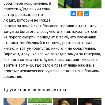
12
17:49
уродливое искривление. В
повести «Дядюшкин сон»
13
34:38
автор рассказывает о
людях, которым не чужда
14
17:43
нажива за чужой счет. Желание героини выдать дочь
15
37:24
замуж за богатого слабоумного князя, находящегося
на пороге смерти, приводит к тому, что племянник
старика, влюбленный в ее дочь, раскрывает глаза
князю, и тот умирает, так никого и не осчастливив.
Впрочем, девушка все же выходит замуж за генерала,
как того хотела мать. Аудиокнига заставит читателя
войти в тот мир, где балом правит лишь нажива, а
простые человеческие чувства не ценятся в больном
обществе.
Другие произведения автора