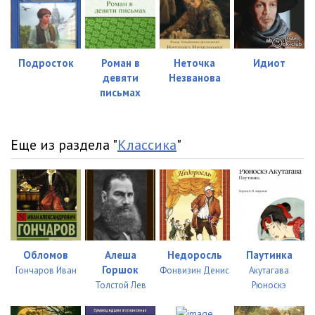
Подросток
Роман в
Неточка
Идиот
девяти
Незванова
письмах
Еще из раздела "
Классика
"
Обломов
Алеша
Недоросль
Паутинка
Горшок
Гончаров Иван
Фонвизин Денис
Акутагава
Толстой Лев
Рюноскэ