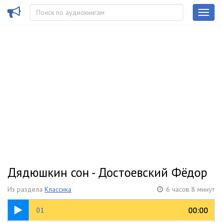
Дядюшкин сон - Достоевский Фёдор
Из раздела
Классика
6 часов 8 минут
13:39
00:00
00:00
01