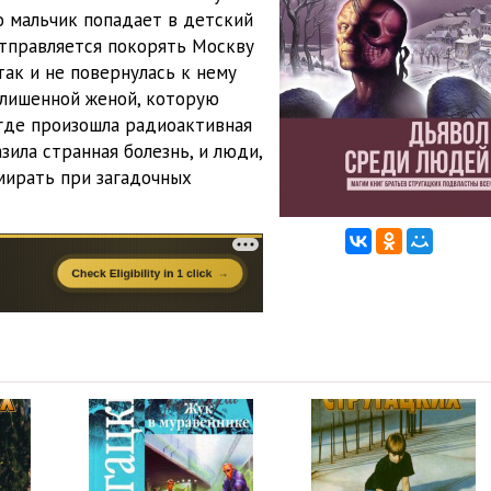
го мальчик попадает в детский
отправляется покорять Москву
так и не повернулась к нему
алишенной женой, которую
 где произошла радиоактивная
зила странная болезнь, и люди,
умирать при загадочных