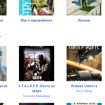
не
Жук в муравейнике
Малыш
"
атов
S.T.A.L.K.E.R. Охота на
Ложная слепота
зверя
Уоттс Питер
Тихонов Александр