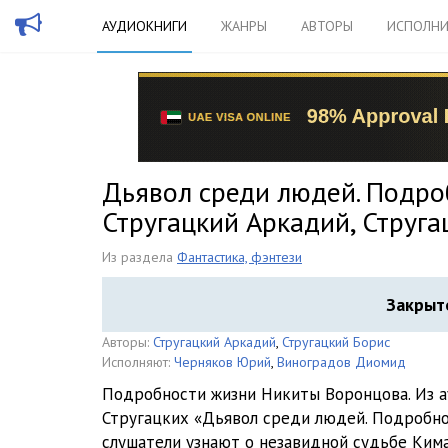
АУДИОКНИГИ
ЖАНРЫ
АВТОРЫ
ИСПОЛНИ
Дьявол среди людей. Подро
Стругацкий Аркадий, Струга
Из раздела
Фантастика, фэнтези
Закрыт
Авторы:
Стругацкий Аркадий
,
Стругацкий Борис
Исполняют:
Черняков Юрий
,
Виноградов Диомид
Подробности жизни Никиты Воронцова. Из 
Стругацких «Дьявол среди людей. Подробн
слушатели узнают о незавидной судьбе Кима