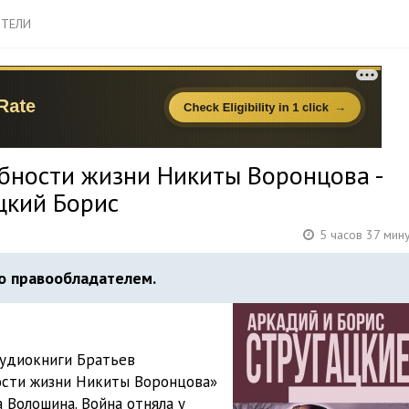
ТЕЛИ
бности жизни Никиты Воронцова -
цкий Борис
5 часов 37 мин
о правообладателем.
аудиокниги Братьев
ости жизни Никиты Воронцова»
 Волошина. Война отняла у