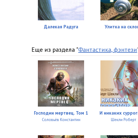
Далекая Радуга
Улитка на скло
Еще из раздела "
Фантастика, фэнтези
Господин мертвец. Том 1
И никаких суррог
Соловьёв Константин
Шекли Роберт