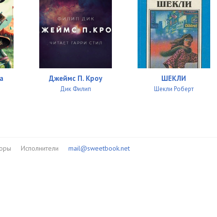
а
Джеймс П. Кроу
ШЕКЛИ
Дик Филип
Шекли Роберт
торы
Исполнители
mail@sweetbook.net