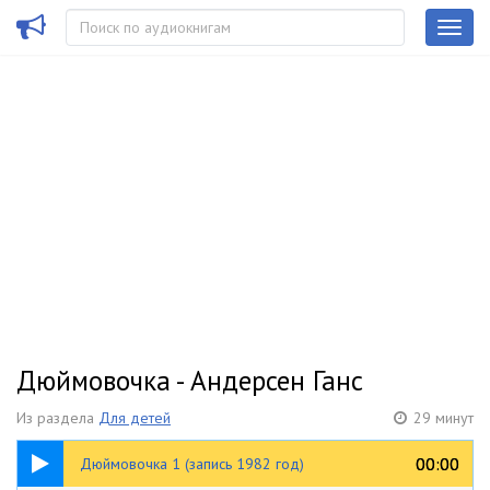
Дюймовочка - Андерсен Ганс
Из раздела
Для детей
29 минут
16:26
00:00
00:00
Дюймовочка 1 (запись 1982 год)