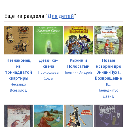
Еще из раздела "
Для детей
"
Незнакомец
Девочка-
Рыжий и
Новые
из
свеча
Полосатый
истории про
тринадцатой
Винни-Пуха.
Прокофьева
Белянин Андрей
квартиры
Возвращение
Софья
в...
Нестайко
Всеволод
Бенедиктус
Дэвид