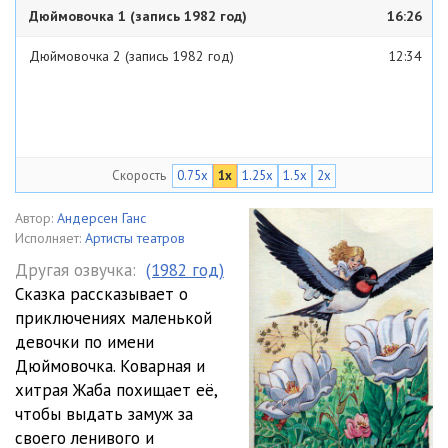
Дюймовочка 1 (запись 1982 год)
16:26
Дюймовочка 2 (запись 1982 год)
12:34
Скорость
0.75x
1x
1.25x
1.5x
2x
Автор:
Андерсен Ганс
Исполняет:
Артисты театров
Другая озвучка:
(1982 год)
Сказка рассказывает о
приключениях маленькой
девочки по имени
Дюймовочка. Коварная и
хитрая Жаба похищает её,
чтобы выдать замуж за
своего ленивого и