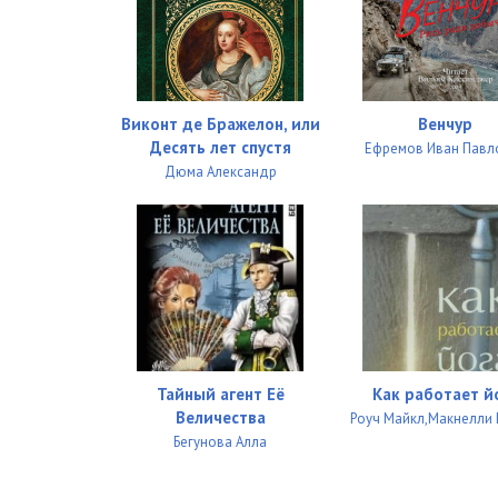
Виконт де Бражелон, или
Венчур
Десять лет спустя
Ефремов Иван Павл
Дюма Александр
Тайный агент Её
Как работает й
Величества
Роуч Майкл,Макнелли 
Бегунова Алла