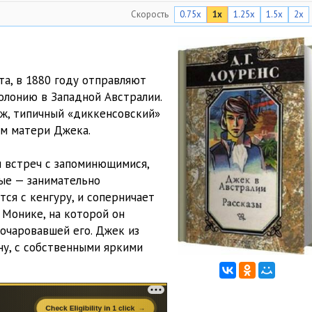
Скорость
0.75x
1x
1.25x
1.5x
2x
59:59
1:00:20
55:24
та, в 1880 году отправляют
колонию в Западной Австралии.
1:00:21
дж, типичный «диккенсовский»
38:29
ам матери Джека.
38:52
 встреч с запоминющимися,
ые — занимательно
39:01
ся с кенгуру, и соперничает
38:29
 Монике, на которой он
 очаровавшей его. Джек из
у, с собственными яркими