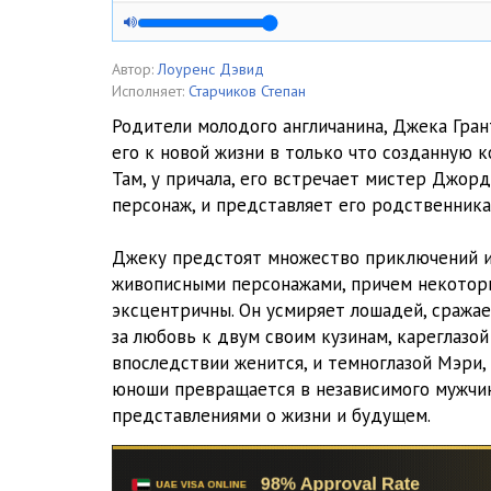
02-1
02-2
Автор:
Лоуренс Дэвид
Исполняет:
Старчиков Степан
02-3
Родители молодого англичанина, Джека Гран
его к новой жизни в только что созданную 
02-4
Там, у причала, его встречает мистер Джор
03-1
персонаж, и представляет его родственник
03-2
Джеку предстоят множество приключений и
живописными персонажами, причем некотор
03-3
эксцентричны. Он усмиряет лошадей, сражает
03-4
за любовь к двум своим кузинам, кареглазой
впоследствии женится, и темноглазой Мэри,
юноши превращается в независимого мужчин
представлениями о жизни и будущем.