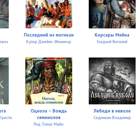
Последний из могикан
Корсары Мейна
ович
Купер Джеймс-Фенимор
Гладкий Виталий
ога
Оцеола – Вождь
Лебеди в неволе
семинолов
Кристи
Сединкин Владимир
Рид Томас Майн