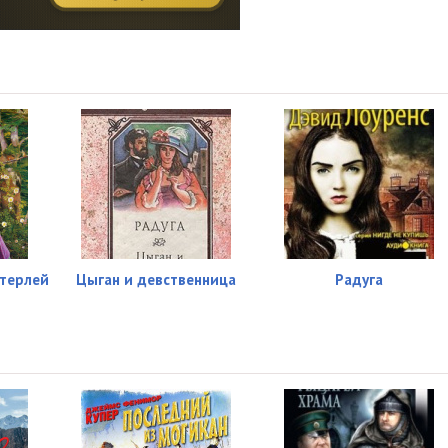
терлей
Цыган и девственница
Радуга