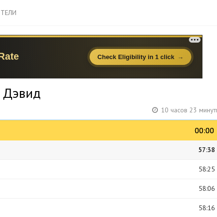
ТЕЛИ
с Дэвид
10 часов 23 минут
00:00
00:00
57:38
58:25
58:06
58:16