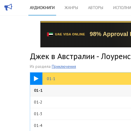
АУДИОКНИГИ
ЖАНРЫ
АВТОРЫ
ИСПОЛНИ
Джек в Австралии - Лоурен
Из раздела
Приключения
57:38
01-1
01-1
01-2
01-3
01-4