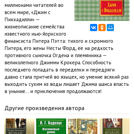
миллионами читателей во
глава 6-1
15:56
всем мире, «Джим с
Пиккадилли» —
глава 6-2
07:24
жизнеописание семейства
известного нью-йоркского
глава 6-3
05:06
финансиста Питера Пэтта: тихого и скромного
глава 7-0
06:45
Питера, его жены Несты Форд, ее на редкость
противного сыночка Огдена и племянника —
глава 7-1
11:19
великолепного Джимми Крокера. Способность
последнего попадать в переделки и передряги
глава 8-0
06:21
давно стала притчей во языцех, но умение всякий раз
глава 8-1
14:13
выходить сухим из воды лишает Джима шанса впасть
в уныние… и приключения продолжаются!
глава 8-2
10:45
глава 9-0
07:38
Другие произведения автора
глава 9-1
01:06
глава 9-2
12:10