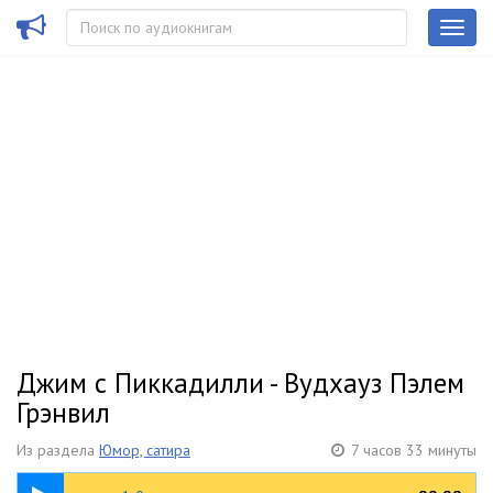
Джим с Пиккадилли - Вудхауз Пэлем
Грэнвил
Из раздела
Юмор, сатира
7 часов 33 минуты
04:03