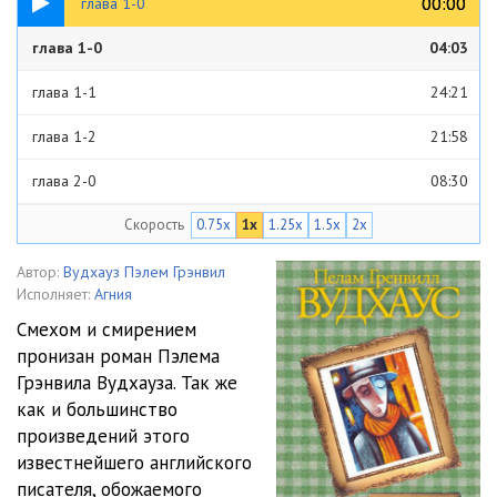
00:00
00:00
глава 1-0
глава 1-0
04:03
глава 1-1
24:21
глава 1-2
21:58
глава 2-0
08:30
Скорость
0.75x
1x
1.25x
1.5x
2x
глава 2-1
08:25
глава 2-2
06:05
Автор:
Вудхауз Пэлем Грэнвил
Исполняет:
Агния
глава 3-0
08:23
Смехом и смирением
пронизан роман Пэлема
глава 3-1
14:18
Грэнвила Вудхауза. Так же
глава 4
06:40
как и большинство
произведений этого
глава 5
16:09
известнейшего английского
писателя, обожаемого
глава 6-0
01:20