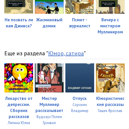
глава 10
06:43
глава 11
16:17
Не позвать ли
Жасминовый
Псмит -
Вечера с
нам Дживса?
домик
журналист
мистером
глава 12
15:07
Муллинером
глава 13
14:10
Еще из раздела "
Юмор, сатира
"
глава 14-0
03:39
глава 14-1
05:35
глава 15
14:37
глава 16
12:02
Лекарство от
Мистер
Отпуск
Юмористичес
глава 17-0
14:45
депрессии.
Муллинер
кие рассказы
Сорокин
Сборник
рассказывает
Владимир
Гашек Ярослав
глава 17-1
17:33
рассказов
Вудхауз Пэлем
Ляпина Юлия
Грэнвил
глава 18-0
01:55