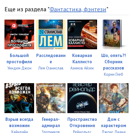
Еще из раздела "
Фантастика, фэнтези
"
Большой
Расследовани
Коварная
Шо, опять?!
простофиля
е
Каллисто
Сборник
рассказов
Уиндем Джон
Лем Станислав
Азимов Айзек
Корин Глеб
Взрыв всегда
Генерал-
Пространство
Дом с
возможен
адмирал
Откровения
характером
Хайнлайн
Злотников
Рейнольдс
Джонс Диана