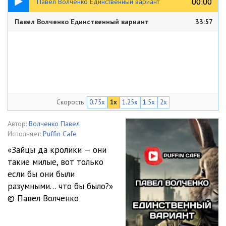
00:00
00:00
Павел Волченко Единственный вариант
Павел Волченко Единственный вариант
33:57
Скорость
0.75x
1x
1.25x
1.5x
2x
Автор:
Волченко Павел
Исполняет:
Puffin Cafe
«Зайцы да кролики — они
такие милые, вот только
если бы они были
разумными… что бы было?»
© Павел Волченко