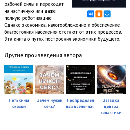
12 - Снижение внешнего долга
01:50
рабочей силы и переходят
на частичную или даже
13 - Кризисные ситуации
00:26
полную роботизацию.
Однако экономика, налогообложение и обеспечение
14 - Снижение затрат на сбор налогов
00:37
благостояния населения отстают от этих процессов.
15 - Критика существующей системы налогооблажения
05:57
Эта книга о путях построения экономики будущего.
16 - Исключение возможности уклонения от уплаты налогов
Другие произведения автора
03:03
17 - Декриминализация населения
01:00
18 - Отмена наличных денег
01:21
19 - Возвращение офшорных капиталов
01:00
20 - Универсальный гарантированный базовый доход
11:20
Петькины
Зачем нужен
Неопределен
Загадка
сказки
секс?
ная вселенная
центра
21 - Альтернатива обществу потребления
02:48
галактики
22 - Суверенный индивидуум
08:56