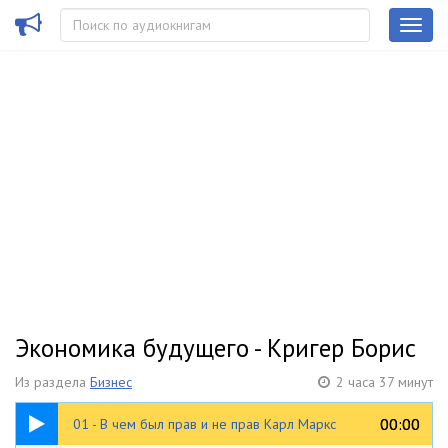
Экономика будущего - Кригер Борис
Из раздела
Бизнес
2 часа 37 минут
29:15
00:00
00:00
01 - В чем был прав и не прав Карл Маркс