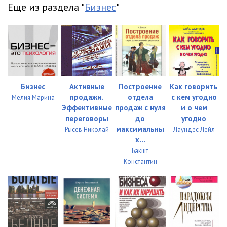
23 - Как жадность вредит коммерции
07:41
Еще из раздела "
Бизнес
"
24 - Как улучшить благосостояние общества отменив обычные
налоги и введя базовый доход для всех
04:30
Бизнес
Активные
Построение
Как говорить
продажи.
отдела
с кем угодно
Мелия Марина
Эффективные
продаж с нуля
и о чем
переговоры
до
угодно
максимальны
Рысев Николай
Лаундес Лейл
х...
Бакшт
Константин