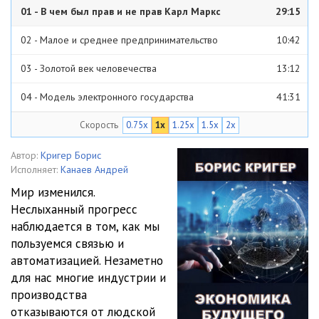
01 - В чем был прав и не прав Карл Маркс
29:15
02 - Малое и среднее предпринимательство
10:42
03 - Золотой век человечества
13:12
04 - Модель электронного государства
41:31
Скорость
0.75x
1x
1.25x
1.5x
2x
05 - Замена всех обычных налогов на единый автоматический
налог на движение денег
01:02
06 - Переменный процент налога в зависимости от темпа
Автор:
Кригер Борис
Исполняет:
Канаев Андрей
пополнения бюджета в течении года
01:33
07 - Индивидуальный процент налогов в зависимости от объема
Мир изменился.
Неслыханный прогресс
финансолвых операций
01:02
08 - Освобождение от индивидуальной ответственности за
наблюдается в том, как мы
уплату налогов
00:40
09 - Преодоление совпротивления реформе
05:06
пользуемся связью и
автоматизацией. Незаметно
10 - Предотвращение финансовых кризисов
01:18
для нас многие индустрии и
производства
11 - Ограничение роста бюджета
01:35
отказываются от людской